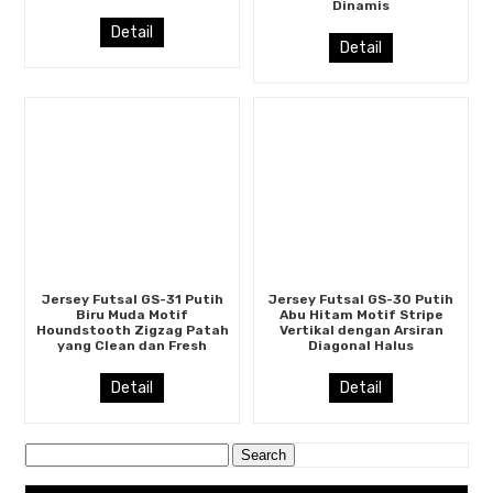
Dinamis
Detail
Detail
Jersey Futsal GS-31 Putih
Jersey Futsal GS-30 Putih
Biru Muda Motif
Abu Hitam Motif Stripe
Houndstooth Zigzag Patah
Vertikal dengan Arsiran
yang Clean dan Fresh
Diagonal Halus
Detail
Detail
Search
for: