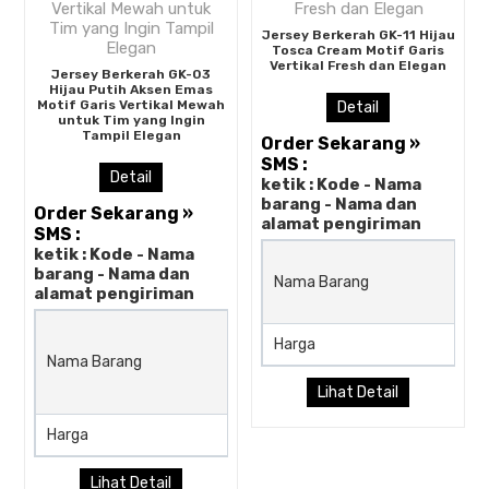
Jersey Berkerah GK-11 Hijau
Tosca Cream Motif Garis
Vertikal Fresh dan Elegan
Jersey Berkerah GK-03
Hijau Putih Aksen Emas
Motif Garis Vertikal Mewah
Detail
untuk Tim yang Ingin
Tampil Elegan
Order Sekarang »
SMS :
Detail
ketik : Kode - Nama
barang - Nama dan
Order Sekarang »
alamat pengiriman
SMS :
ketik : Kode - Nama
barang - Nama dan
Nama Barang
alamat pengiriman
Jersey Berkerah GK-03 Hija
Harga
Putih Aksen Emas Motif Gar
Nama Barang
Vertikal Mewah untuk Tim 
Lihat Detail
Ingin Tampil Elegan
Harga
Rp (Hubungi CS)
Lihat Detail