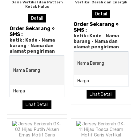
Garis Vertikal dan Pattern
Vertikal Cerah dan Energik
Kotak Halus
Detail
Detail
Order Sekarang »
Order Sekarang »
SMS :
SMS :
ketik : Kode - Nama
ketik : Kode - Nama
barang - Nama dan
barang - Nama dan
alamat pengiriman
alamat pengiriman
Jersey Berkerah GK-25 Cr
Nama Barang
Hitam Merah Motif Garis
Nama Barang
Vertikal dan Pattern Kotak
Halus
Harga
Harga
Rp (Hubungi CS)
Lihat Detail
Lihat Detail