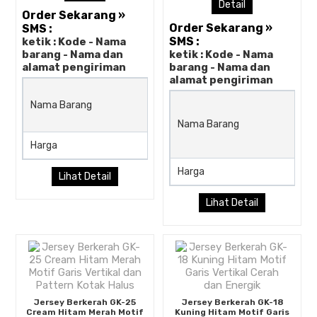
Detail
Order Sekarang »
Order Sekarang »
SMS :
SMS :
ketik : Kode - Nama
barang - Nama dan
ketik : Kode - Nama
alamat pengiriman
barang - Nama dan
alamat pengiriman
Jersey Berkerah GK-16 Cre
Nama Barang
Hijau Motif Garis Vertikal El
dan Berkarakter
Nama Barang
Harga
Rp (Hubungi CS)
Harga
Lihat Detail
Lihat Detail
Jersey Berkerah GK-25
Jersey Berkerah GK-18
Cream Hitam Merah Motif
Kuning Hitam Motif Garis