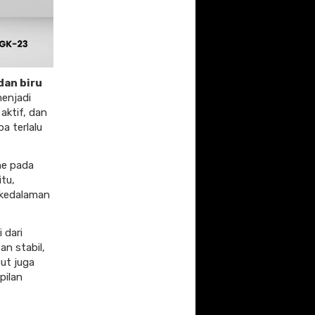
 dan biru
enjadi
aktif, dan
a terlalu
ine pada
itu,
 kedalaman
 dari
an stabil,
but juga
pilan