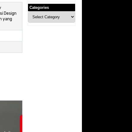
y
Categories
si Design
Categories
h yang