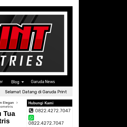
er
Garuda News
Blog
lamat Datang di Garuda Print
Selamat Datang di Garuda 
an Elegan
Hubungi Kami
eometris
0822.4272.7047
u Tua
ris
0822.4272.7047