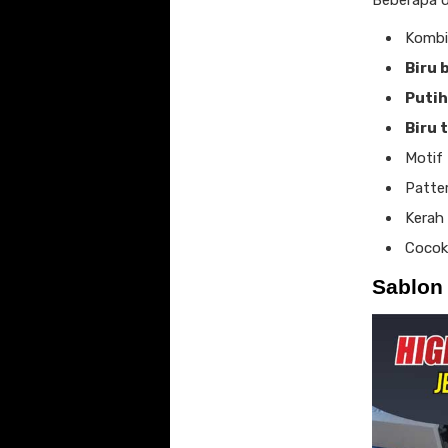
Beberapa d
Kombi
Biru 
Putih
Biru 
Motif
Patter
Kerah 
Cocok
Sablon