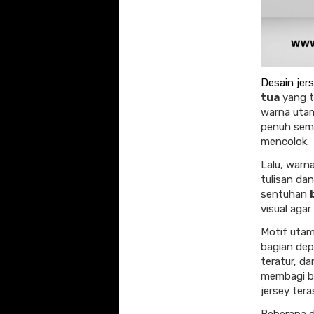
Desain jer
tua
yang t
warna utam
penuh sema
mencolok.
Lalu, warn
tulisan dan
sentuhan
visual agar
Motif uta
bagian dep
teratur, da
membagi bi
jersey tera