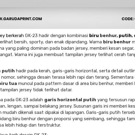
sey berkerah
GK-23 hadir dengan kombinasi
biru
benhur,
putih
,
erlihat bersih, sporty, dan enak dipandang. Warna
biru benhur
m
a yang paling dominan pada badan jersey, memberi kesan segar, 
ngat. Warna ini juga membuat tampilan jersey terlihat cerah tanp
a
putih
hadir pada kerah, garis-garis horizontal, serta detail outl
 nomor, sehingga desain terasa lebih rapi dan terang. Sementara 
biru tua
muncul pada pattern dasar di area biru benhur, memberi
 tampilan jersey tidak terlihat datar.
ma pada GK-23 adalah
garis horizontal putih
yang tersusun rapi
an, lengan, sampai belakang jersey. Susunan garis ini memberi kes
n mudah dikenali saat dipakai di lapangan. Garis-garis putih terse
dang biru benhur dengan proporsi yang seimbang, sehingga tam
sa lebih hidup dan terstruktur.