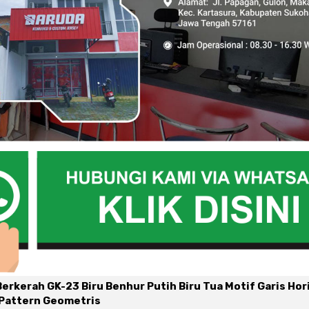
erkerah GK-23 Biru Benhur Putih Biru Tua Motif Garis Hor
Pattern Geometris