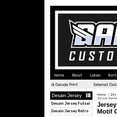
Home
About
Lokasi
Kont
Selamat Datang di Garuda Print
Selamat Datang di
Desain Jersey
Home
25+ 
Jersey Berke
Jersey
Desain Jersey Futsal
Motif 
Desain Jersey Retro