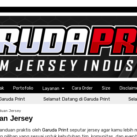
ak
Portofolio
Cara Order
Size
Disclaim
Layanan
uda Print
Selamat Datang di Garuda Print
Selama
duan Jersey
an Jersey
anduan praktis oleh
Garuda Print
seputar jersey agar kamu lebih
 pilihan yang sesuai untuk kebutuhan tim, komunitas, dan event