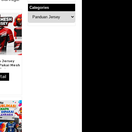
Categories
Categories
 Jersey
Pakai Mesh
 Bahannya
Berpori?
tail