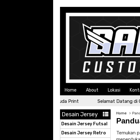
Home
About
Lokasi
Kont
Selamat Datang di Garuda Print
Selamat Datang di Gar
Desain Jersey
Home
Pan
Pandu
Desain Jersey Futsal
Temukan p
Desain Jersey Retro
menentukan