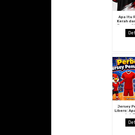
Apa Itu 
Kerah da
Jersey O
Jangan Sa
Det
Mater
Jersey P
Libero: A
untuk T
Det