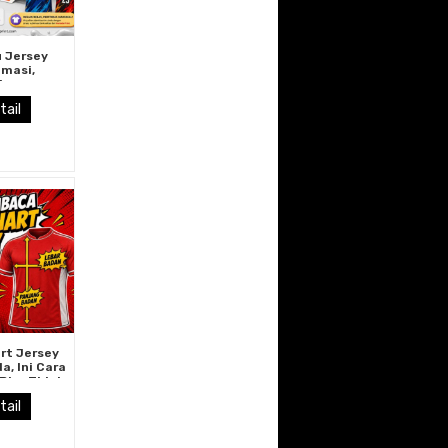
u Jersey
imasi,
imana
nya, dan
tail
 Banyak
ai Tim
hraga
rt Jersey
, Ini Cara
Biar Tidak
lih Ukuran
tail