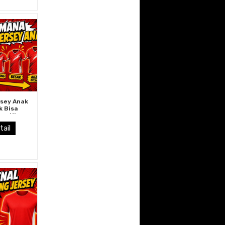
rsey Anak
k Bisa
n: Ukuran
engikuti
tail
n Tinggi
dan