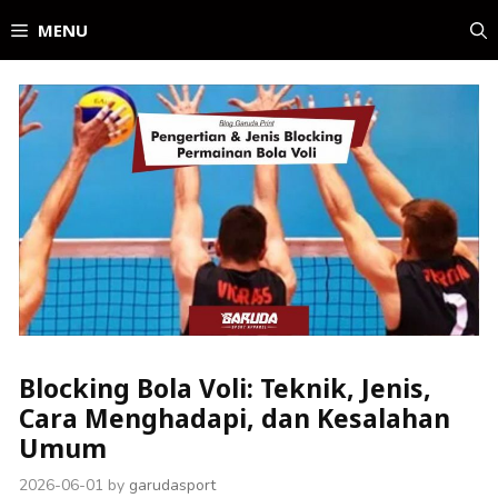
Skip
MENU
to
content
Blocking Bola Voli: Teknik, Jenis,
Cara Menghadapi, dan Kesalahan
Umum
2026-06-01
by
garudasport