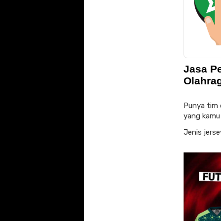
Jasa P
Olahra
Punya tim 
yang kamu j
Jenis jers