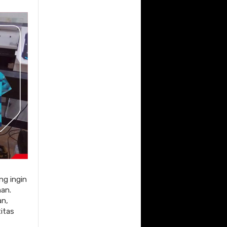
ng ingin
han.
an,
titas