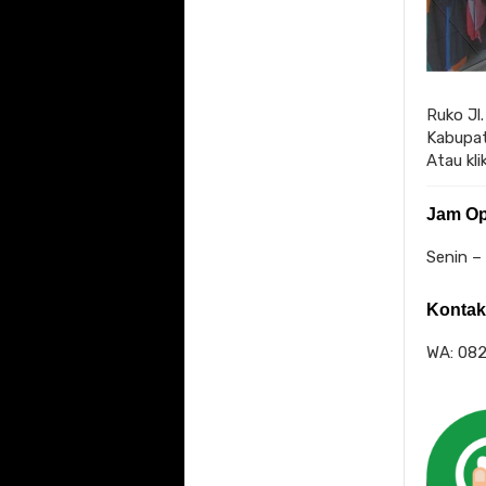
Ruko Jl
Kabupat
Atau kl
Jam Op
Senin –
Konta
WA: 08