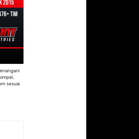
menangani
simpel,
tom sesuai