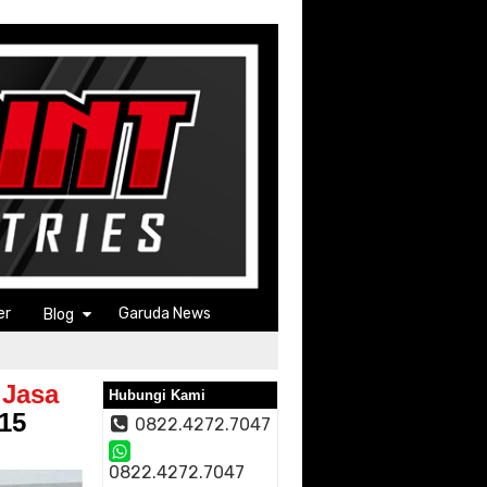
er
Garuda News
Blog
 Jasa
Hubungi Kami
015
0822.4272.7047
0822.4272.7047