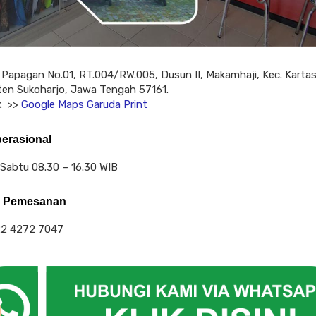
. Papagan No.01, RT.004/RW.005, Dusun II, Makamhaji, Kec. Kartas
en Sukoharjo, Jawa Tengah 57161.
ik >>
Google Maps Garuda Print
erasional
 Sabtu 08.30 – 16.30 WIB
k Pemesanan
22 4272 7047