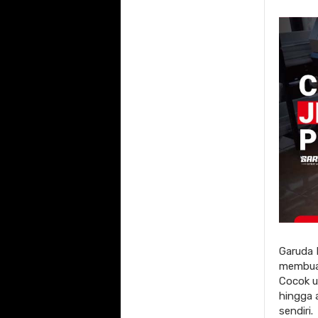
Garuda 
membuat
Cocok u
hingga a
sendiri.