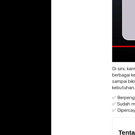
Di sini, k
berbagai k
sampai bik
kebutuhan.
✅ Berpenga
✅ Sudah me
✅ Dipercaya
Tenta