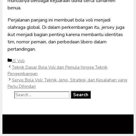
munculnya berbagai kejuaraan dunia serta turnamen
benua.
Perjalanan panjang ini membuat bola voli menjadi
olahraga global. Di dalam perkembangan itu, jersey juga
ikut menjadi bagian penting karena membantu identitas
tim, nomor pemain, dan perbedaan libero dalam
pertandingan.
Categories
🥇 Voli
Teknik Dasar Bola Voli dari Pemula hingga Teknik
Pengembangan
Servis Bola Voli: Teknik, Jenis, Strategi, dan Kesalahan yang
Perlu Dihindari
Search
for:
Garuda Print