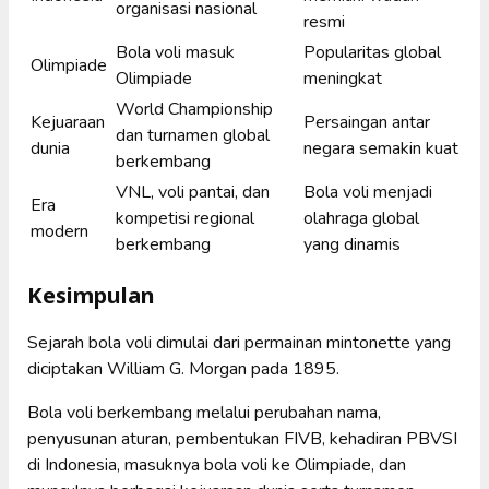
organisasi nasional
resmi
Bola voli masuk
Popularitas global
Olimpiade
Olimpiade
meningkat
World Championship
Kejuaraan
Persaingan antar
dan turnamen global
dunia
negara semakin kuat
berkembang
VNL, voli pantai, dan
Bola voli menjadi
Era
kompetisi regional
olahraga global
modern
berkembang
yang dinamis
Kesimpulan
Sejarah bola voli dimulai dari permainan mintonette yang
diciptakan William G. Morgan pada 1895.
Bola voli berkembang melalui perubahan nama,
penyusunan aturan, pembentukan FIVB, kehadiran PBVSI
di Indonesia, masuknya bola voli ke Olimpiade, dan