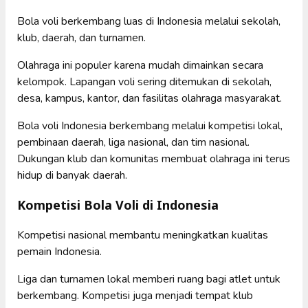
Bola voli berkembang luas di Indonesia melalui sekolah,
klub, daerah, dan turnamen.
Olahraga ini populer karena mudah dimainkan secara
kelompok. Lapangan voli sering ditemukan di sekolah,
desa, kampus, kantor, dan fasilitas olahraga masyarakat.
Bola voli Indonesia berkembang melalui kompetisi lokal,
pembinaan daerah, liga nasional, dan tim nasional.
Dukungan klub dan komunitas membuat olahraga ini terus
hidup di banyak daerah.
Kompetisi Bola Voli di Indonesia
Kompetisi nasional membantu meningkatkan kualitas
pemain Indonesia.
Liga dan turnamen lokal memberi ruang bagi atlet untuk
berkembang. Kompetisi juga menjadi tempat klub