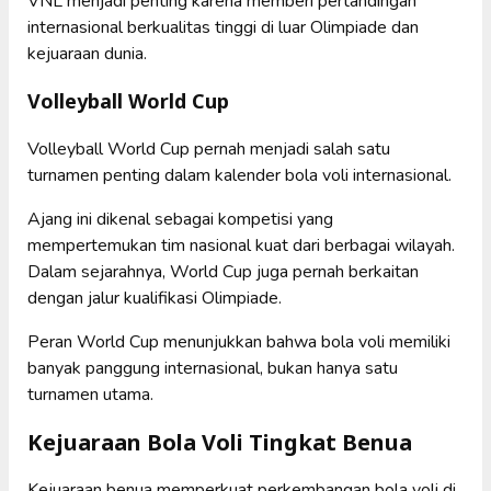
VNL menjadi penting karena memberi pertandingan
internasional berkualitas tinggi di luar Olimpiade dan
kejuaraan dunia.
Volleyball World Cup
Volleyball World Cup pernah menjadi salah satu
turnamen penting dalam kalender bola voli internasional.
Ajang ini dikenal sebagai kompetisi yang
mempertemukan tim nasional kuat dari berbagai wilayah.
Dalam sejarahnya, World Cup juga pernah berkaitan
dengan jalur kualifikasi Olimpiade.
Peran World Cup menunjukkan bahwa bola voli memiliki
banyak panggung internasional, bukan hanya satu
turnamen utama.
Kejuaraan Bola Voli Tingkat Benua
Kejuaraan benua memperkuat perkembangan bola voli di