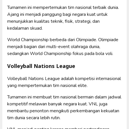
Turnamen ini mempertemukan tim nasional terbaik dunia.
Ajang ini menjadi panggung bagi negara kuat untuk
menunjukkan kualitas teknik, fisik, strategi, dan
kedalaman skuad.
World Championship berbeda dari Olimpiade. Olimpiade
menjadi bagian dari multi-event olahraga dunia,
sedangkan World Championship fokus pada bola voli.
Volleyball Nations League
Volleyball Nations League adalah kompetisi internasional
yang mempertemukan tim nasional elite.
Turnamen ini membuat tim nasional bermain dalam jadwal
kompetitif melawan banyak negara kuat. VNL juga
membantu penonton mengikuti perkembangan kekuatan
tim dunia secara lebih rutin.