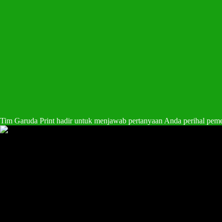
Tim Garuda Print hadir untuk menjawab pertanyaan Anda perihal pem
Chat WA Klik Disini
0822-4272-7047
Available