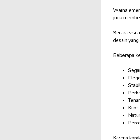
Warna emeral
juga member
Secara visua
desain yang i
Beberapa ke
Sega
Eleg
Stabi
Berk
Tena
Kuat
Natur
Perca
Karena karak