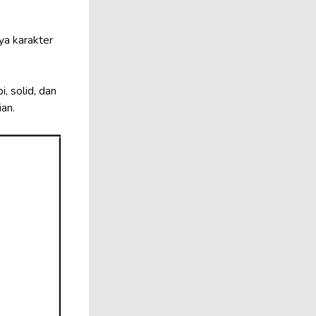
nya karakter
, solid, dan
ian.