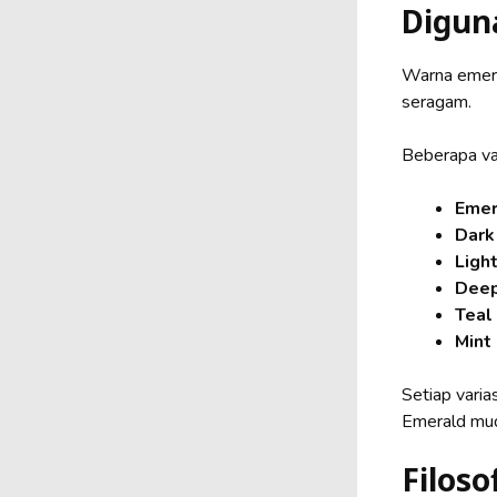
Digun
Warna emera
seragam.
Beberapa var
Emer
Dark
Ligh
Deep
Teal
Mint
Setiap vari
Emerald muda
Filos