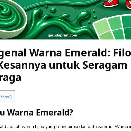
enal Warna Emerald: Filo
Kesannya untuk Seragam
raga
[
show
]
tu Warna Emerald?
d adalah warna hijau yang terinspirasi dari batu zamrud. Warna ini