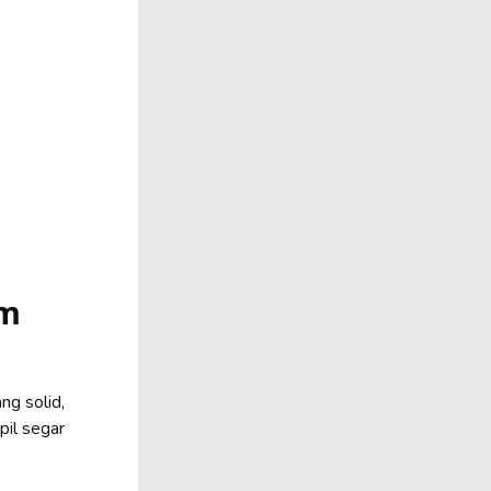
am
ng solid,
pil segar