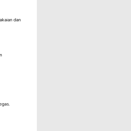
akaian dan
n
egas.