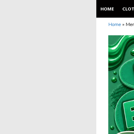
Skip
HOME
CLO
to
content
Home
»
Men