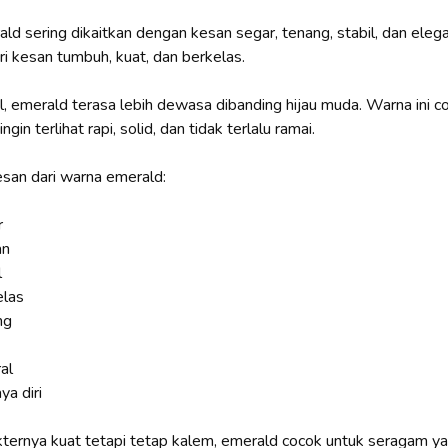
d sering dikaitkan dengan kesan segar, tenang, stabil, dan elega
i kesan tumbuh, kuat, dan berkelas.
l, emerald terasa lebih dewasa dibanding hijau muda. Warna ini c
ngin terlihat rapi, solid, dan tidak terlalu ramai.
san dari warna emerald:
r
an
l
elas
ng
al
ya diri
ternya kuat tetapi tetap kalem, emerald cocok untuk seragam ya