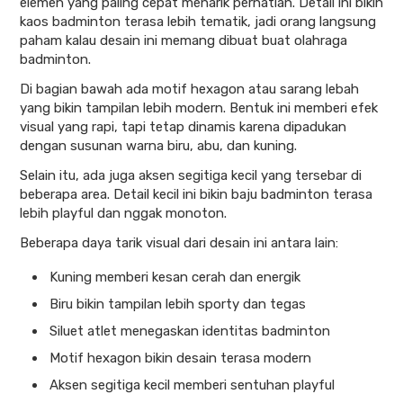
elemen yang paling cepat menarik perhatian. Detail ini bikin
kaos badminton terasa lebih tematik, jadi orang langsung
paham kalau desain ini memang dibuat buat olahraga
badminton.
Di bagian bawah ada motif hexagon atau sarang lebah
yang bikin tampilan lebih modern. Bentuk ini memberi efek
visual yang rapi, tapi tetap dinamis karena dipadukan
dengan susunan warna biru, abu, dan kuning.
Selain itu, ada juga aksen segitiga kecil yang tersebar di
beberapa area. Detail kecil ini bikin baju badminton terasa
lebih playful dan nggak monoton.
Beberapa daya tarik visual dari desain ini antara lain:
Kuning memberi kesan cerah dan energik
Biru bikin tampilan lebih sporty dan tegas
Siluet atlet menegaskan identitas badminton
Motif hexagon bikin desain terasa modern
Aksen segitiga kecil memberi sentuhan playful