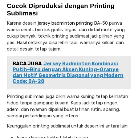
Cocok Diproduksi dengan Printing
Sublimasi
Karena desain
jersey badminton printing
BA-50 punya
warna cerah, bentuk grafis tegas, dan detail motif yang
cukup banyak, teknik printing sublimasi jadi pilihan yang
pas. Hasil cetaknya bisa lebih rapi, warnanya keluar, dan
detail desain tetap tajam.
BACA JUGA
Jersey Badminton Kombinasi
Putih–Biru dengan Aksen Kuning–Oranye
dan Motif Geometris Diagonal yang Modern
Code: BA-28
Printing sublimasi juga bikin warna kuning tetap kelihatan
hidup tanpa gampang kusam. Kaos jadi tetap ringan,
adem, dan nyaman dipakai buat latihan rutin, sparing,
sampai pertandingan yang intens.
Keunggulan printing sublimasi untuk desain ini antara lain:
Warna kuning terlihat lebih terang