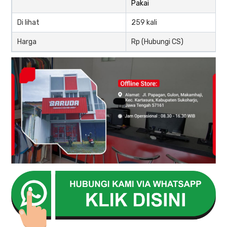
Pakai
Di lihat
259 kali
Harga
Rp (Hubungi CS)