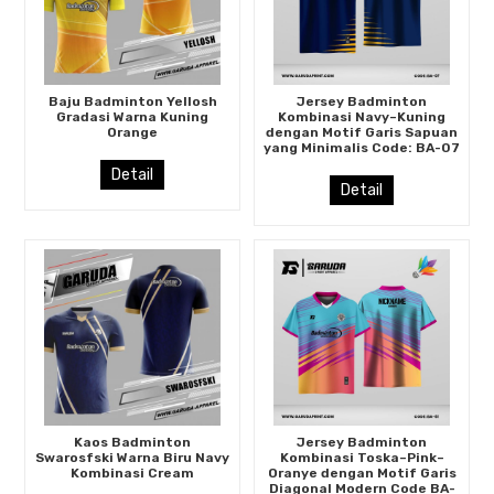
Baju Badminton Yellosh
Jersey Badminton
Gradasi Warna Kuning
Kombinasi Navy–Kuning
Orange
dengan Motif Garis Sapuan
yang Minimalis Code: BA-07
Detail
Detail
Kaos Badminton
Jersey Badminton
Swarosfski Warna Biru Navy
Kombinasi Toska–Pink–
Kombinasi Cream
Oranye dengan Motif Garis
Diagonal Modern Code BA-