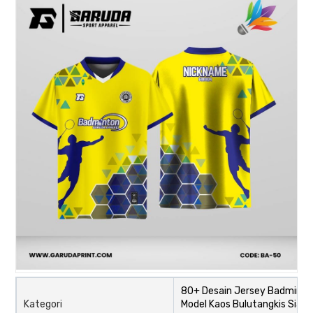
80+ Desain Jersey Badminto
Kategori
Model Kaos Bulutangkis Siap