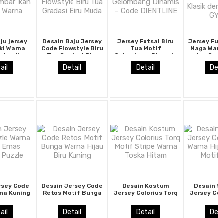
ju jersey
Desain Baju Jersey
Jersey Futsal Biru
Jersey Fu
ki Warna
Code Flowstyle Biru
Tua Motif
Naga Wa
mbar Ikan
Tua Gradasi Biru
Gelombang Dinamis
dan Cya
i Warna
Muda
– Code DIENTLINE
dengan 
ail
Detail
Detail
De
rsey Code
Desain Jersey Code
Desain Kostum
Desain
rna Kuning
Retos Motif Bunga
Jersey Colorius Torq
Jersey C
ar Puzzle
Warna Hijau Biru
Motif Stripe Warna
Warna Hi
Kuning
Toska Hitam
Motif
ail
Detail
Detail
De