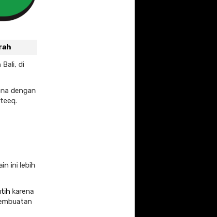
rah
Bali, di
sana dengan
teeq.
 ini lebih
tih
karena
 Pembuatan