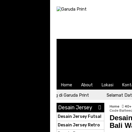
Home
About
Lokasi
Kont
Selamat Datang di Garuda Print
Selamat Datan
Desain Jersey
Home
40+
Code Balteeq
Desain
Desain Jersey Futsal
Bali W
Desain Jersey Retro