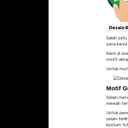
Desain 
Salah satu 
sana karya 
Kami di si
motif ukir
Untuk motif
Motif G
Selain men
mewah te
Untuk pem
selain terl
kostum futs