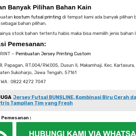
an Banyak Pilihan Bahan Kain
buatan
kostum futsal printing
di tempat kami ada banyak pilihan
 sebagai bahan pilihan.
ainya stock bahan tertentu habis maka bisa memilih jenis bahan l
asi Pemesanan:
RINT –
Pembuatan Jersey Printing Custom
l. Papagan, RT.004/RW.005, Dusun II, Makamhaji, Kec. Kartasura,
aten Sukoharjo, Jawa Tengah, 57161
 WA : 0822 4272 7047
JUGA
Jersey Futsal BUNSLINE, Kombinasi Biru Cerah d
ris Tampilan Tim yang Fresh
i Pemesanan :