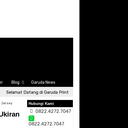
er
Blog
Garuda News
Selamat Datang di Garuda Print
Selamat Datang di Garu
 Jersey
Hubungi Kami
0822.4272.7047
Ukiran
0822.4272.7047