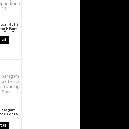
tsal Motif
rna Hitam
n Klasik
Kode GYDR
tail
 Seragam
ode Lenta
jau Kuning
 Garis
tail