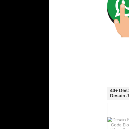
40+ Des
Desain J