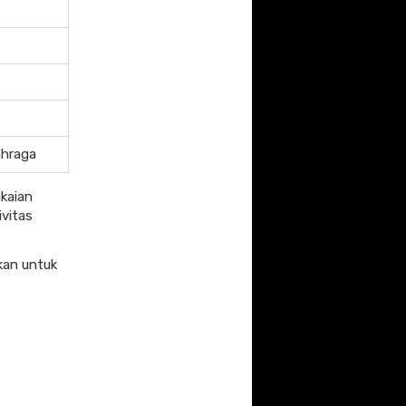
ahraga
kaian
ivitas
kan untuk