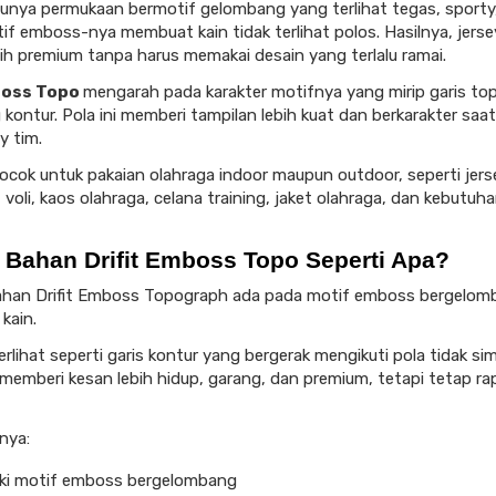
punya permukaan bermotif gelombang yang terlihat tegas, sporty
tif emboss-nya membuat kain tidak terlihat polos. Hasilnya, jerse
ih premium tanpa harus memakai desain yang terlalu ramai.
oss Topo
mengarah pada karakter motifnya yang mirip garis top
kontur. Pola ini memberi tampilan lebih kuat dan berkarakter saa
y tim.
cocok untuk pakaian olahraga indoor maupun outdoor, seperti jerse
 voli, kaos olahraga, celana training, jaket olahraga, dan kebutuh
 Bahan Drifit Emboss Topo Seperti Apa?
bahan Drifit Emboss Topograph ada pada motif emboss bergelom
kain.
rlihat seperti garis kontur yang bergerak mengikuti pola tidak sim
 memberi kesan lebih hidup, garang, dan premium, tetapi tetap ra
rnya:
iki motif emboss bergelombang