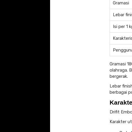
Gramasi
Lebar fin
Isi per 1 
Karakteri
Penggun
Gramasi 18
olahraga. B
bergerak.
Lebar fini
berbagai p
Karakte
Drifit Emb
Karakter u