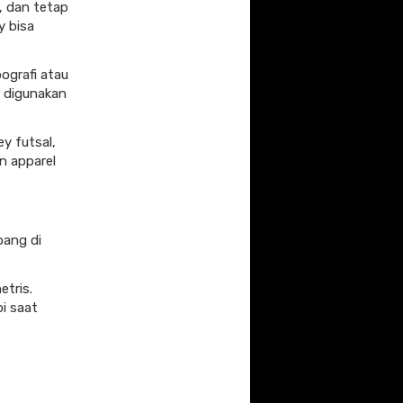
, dan tetap
y bisa
ografi atau
t digunakan
y futsal,
an apparel
bang di
etris.
pi saat