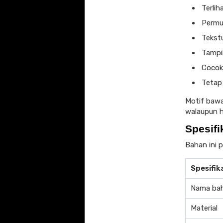
Terlih
Permu
Tekstu
Tampil
Cocok
Tetap
Motif bawaa
walaupun h
Spesifi
Bahan ini 
Spesifik
Nama ba
Material