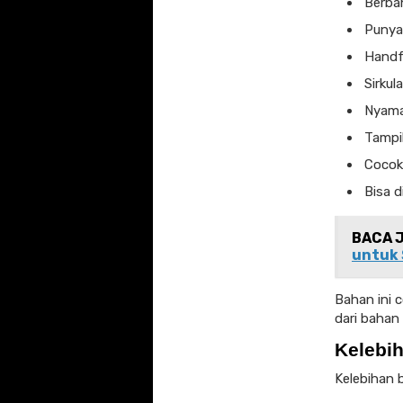
Berba
Punya
Handfe
Sirkul
Nyama
Tampil
Cocok 
Bisa d
BACA 
untuk 
Bahan ini c
dari bahan 
Kelebi
Kelebihan 