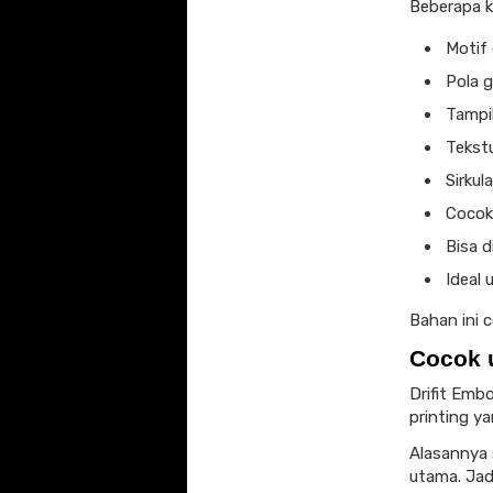
Beberapa k
Motif
Pola 
Tampil
Tekstu
Sirkul
Cocok
Bisa d
Ideal 
Bahan ini c
Cocok 
Drifit Emb
printing ya
Alasannya 
utama. Jadi