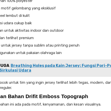
han 100% polyester
 motif gelombang yang eksklusif
el lembut di kulit
asi udara cukup baik
n untuk aktivitas indoor dan outdoor
an terlihat premium
untuk jersey tanpa sublim atau printing penuh
igunakan untuk pakaian olahraga lain
JUGA
Breathing Holes pada Kain Jersey: Fungsi Pori-Po
Sirkulasi Udara
ocok untuk tim yang ingin jersey terlihat lebih tegas, modern, d
reguler.
han Bahan Drifit Emboss Topograph
bahan ini ada pada motif, kenyamanan, dan kesan visualnya.