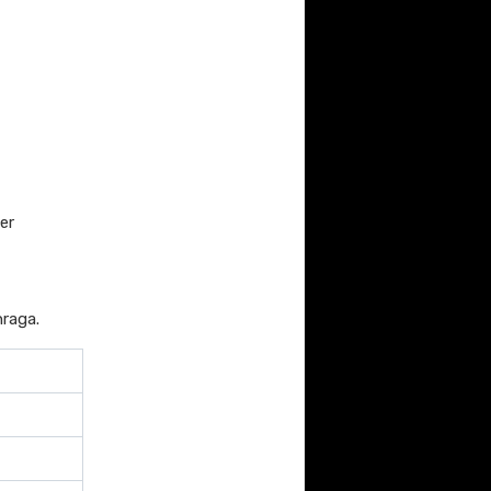
er
hraga.