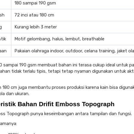
180 sampai 190 gsm
ish
72 inci atau 180 cm
kg
Kurang lebih 3 meter
stik
Motif gelombang, halus, lembut, breathable
aan
Pakaian olahraga indoor, outdoor, celana training, jaket ol
0 sampai 190 gsm membuat bahan ini terasa cukup ideal untuk pa
ahan tidak terlalu tipis, tetapi tetap nyaman digunakan untuk akt
sh 180 cm juga membantu proses produksi karena kain bisa diguna
ola dan ukuran.
ristik Bahan Drifit Emboss Topograph
oss Topograph punya keseimbangan antara tampilan dan fungsi.
tamanya: