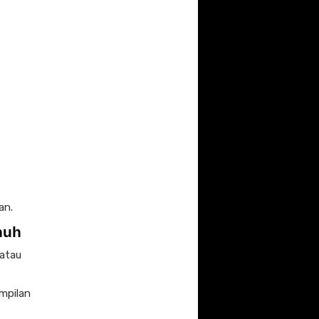
an.
nuh
 atau
mpilan