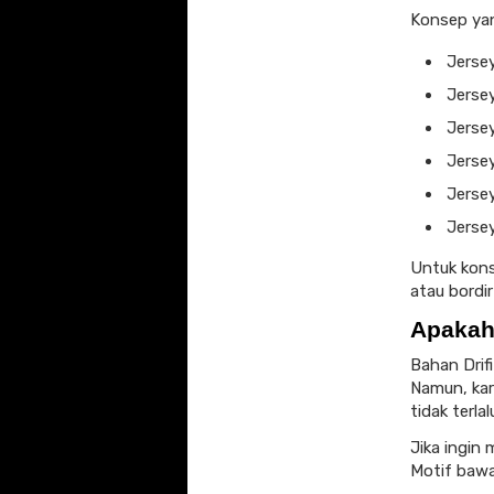
Konsep ya
Jerse
Jerse
Jerse
Jerse
Jerse
Jerse
Untuk kons
atau bordi
Apakah
Bahan Drif
Namun, kar
tidak terla
Jika ingin 
Motif bawa