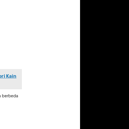
ri Kain
an berbeda