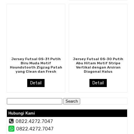
Jersey Futsal GS-31 Putih
Jersey Futsal GS-30 Putih
Biru Muda Motif
Abu Hitam Motif Stripe
Houndstooth Zigzag Patah
Vertikal dengan Arsiran
yang Clean dan Fresh
Diagonal Halus
Detail
Detail
Search
for:
Hubungi Kami
0822.4272.7047
0822.4272.7047