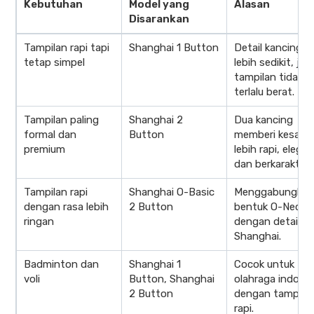
Kebutuhan
Model yang
Alasan
Disarankan
Tampilan rapi tapi
Shanghai 1 Button
Detail kancing
tetap simpel
lebih sedikit, jadi
tampilan tidak
terlalu berat.
Tampilan paling
Shanghai 2
Dua kancing
formal dan
Button
memberi kesan
premium
lebih rapi, elegan
dan berkarakter.
Tampilan rapi
Shanghai O-Basic
Menggabungkan
dengan rasa lebih
2 Button
bentuk O-Neck
ringan
dengan detail
Shanghai.
Badminton dan
Shanghai 1
Cocok untuk
voli
Button, Shanghai
olahraga indoor
2 Button
dengan tampila
rapi.