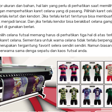
or ukuran dan bahan, hal lain yang perlu di perhatikan saat memili
gan memperhatikan karet celana yang di pasang. Pilihlah karet ce
erlalu ketat dan kendorr. Jika terlalu ketat tentunya bisa membuat
 menjadi lancar. Dan jika terlalu kendor bisa berakibat celana ga
t di gunakan berlari.
ih celana futsal memang harus di perhatikan tiga hal di atas terk
karet celana. Sementara untuk warna celana tidak terlalu berpen
 merupakan tergantung favorit selera sendiri sendiri. Namun biasa
erwarna sama denga sepatu dan kaos futsal anda.