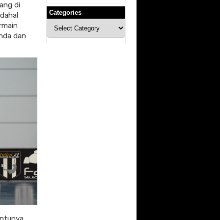
ang di
Categories
adahal
Categories
rmain
anda dan
entunya