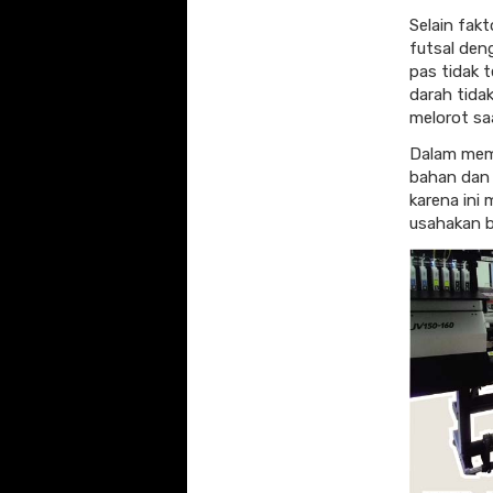
Selain fakt
futsal den
pas tidak t
darah tidak
melorot saa
Dalam memil
bahan dan 
karena ini
usahakan b