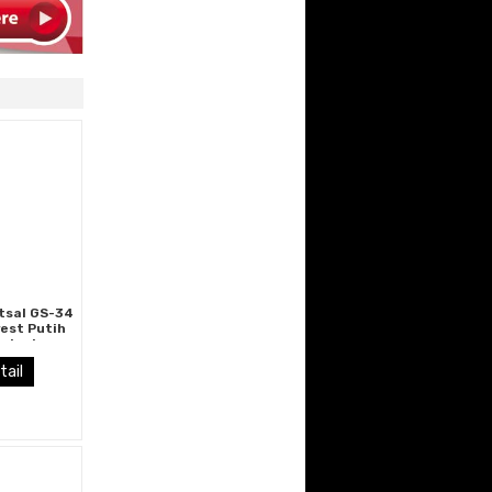
tsal GS-34
rest Putih
rringbone
tikal yang
tail
an Elegan