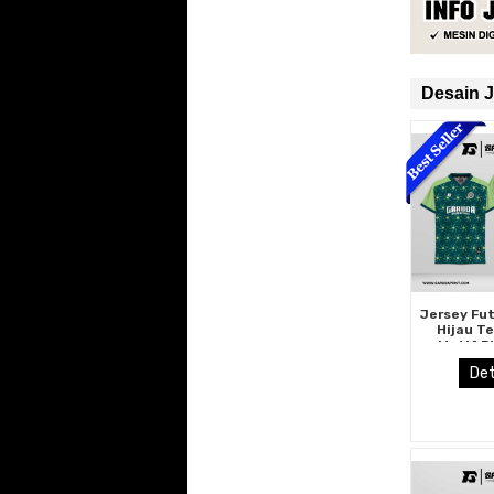
Desain J
Jersey Fu
Hijau T
Motif P
Spiral Ab
Det
Fr