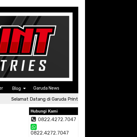
er
Garuda News
Blog
Selamat Datang di Garuda Print
Selamat Datang di Ga
Hubungi Kami
0822.4272.7047
0822.4272.7047