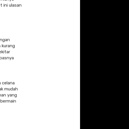
 ini ulasan
engan
n kurang
ekitar
mbasnya
n celana
dak mudah
ahan yang
 bermain