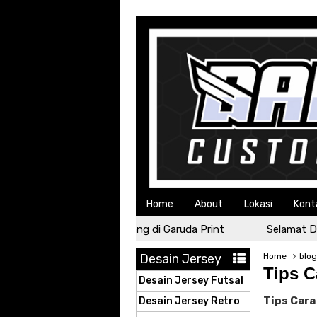
Home
About
Lokasi
Kont
Selamat Datang di Garuda Print
Selamat Data
Desain Jersey
Home
blo
Tips C
Desain Jersey Futsal
Tips Cara
Desain Jersey Retro