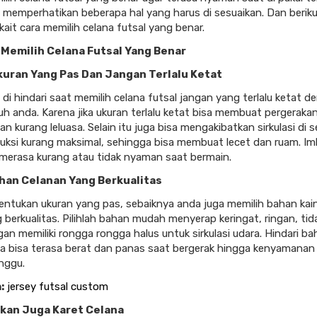
 memperhatikan beberapa hal yang harus di sesuaikan. Dan berikut
kait cara memilih celana futsal yang benar.
 Memilih Celana Futsal Yang Benar
Ukuran Yang Pas Dan Jangan Terlalu Ketat
di hindari saat memilih celana futsal jangan yang terlalu ketat d
uh anda. Karena jika ukuran terlalu ketat bisa membuat pergeraka
n kurang leluasa. Selain itu juga bisa mengakibatkan sirkulasi di s
uksi kurang maksimal, sehingga bisa membuat lecet dan ruam. I
merasa kurang atau tidak nyaman saat bermain.
Bahan Celanan Yang Berkualitas
entukan ukuran yang pas, sebaiknya anda juga memilih bahan kai
g berkualitas. Pilihlah bahan mudah menyerap keringat, ringan, ti
an memiliki rongga rongga halus untuk sirkulasi udara. Hindari b
na bisa terasa berat dan panas saat bergerak hingga kenyamanan
nggu.
:
jersey futsal custom
ikan Juga Karet Celana