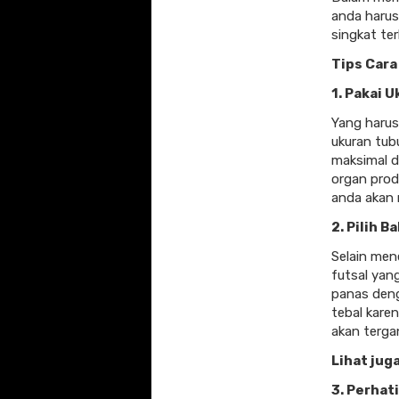
anda harus
singkat ter
Tips Cara
1. Pakai 
Yang harus 
ukuran tub
maksimal da
organ prod
anda akan 
2. Pilih 
Selain men
futsal yan
panas deng
tebal kare
akan terga
Lihat juga
3. Perhat