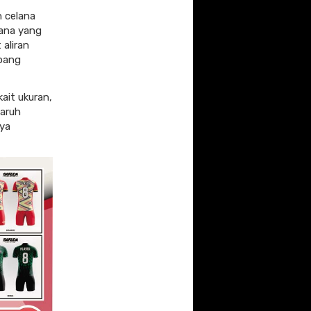
h celana
lana yang
 aliran
mpang
ait ukuran,
garuh
nya