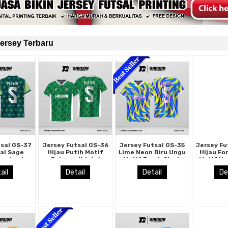
ersey Terbaru
tsal GS-37
Jersey Futsal GS-36
Jersey Futsal GS-35
Jersey Fu
eal Sage
Hijau Putih Motif
Lime Neon Biru Ungu
Hijau Fo
inwheel
Polygon Kristal
Motif Brush Slash
Motif He
strak yang
dengan Aksen
Abstrak dengan Dot
Tipis Ver
ail
Detail
Detail
De
esh
Starburst Lime
Texture
Clean d