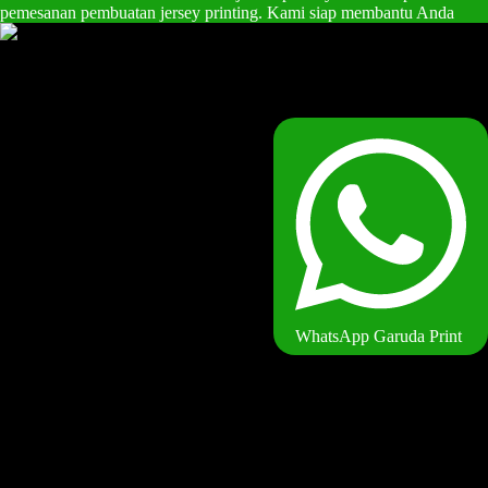
pemesanan pembuatan jersey printing. Kami siap membantu Anda
Chat WA Klik Disini
0822-4272-7047
Available
WhatsApp Garuda Print