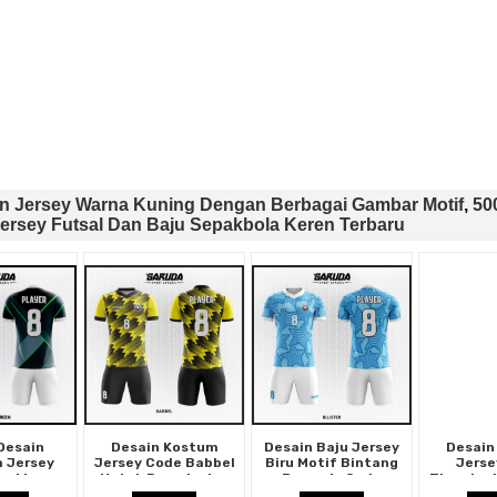
in Jersey Warna Kuning Dengan Berbagai Gambar Motif
,
50
ersey Futsal Dan Baju Sepakbola Keren Terbaru
Desain
Desain Kostum
Desain Baju Jersey
Desain
 Jersey
Jersey Code Babbel
Biru Motif Bintang
Jerse
en Warna
Untuk Pemain dan
Bergaris Code
Thunder M
ombinasi
Kiper
Buster
Petir di 