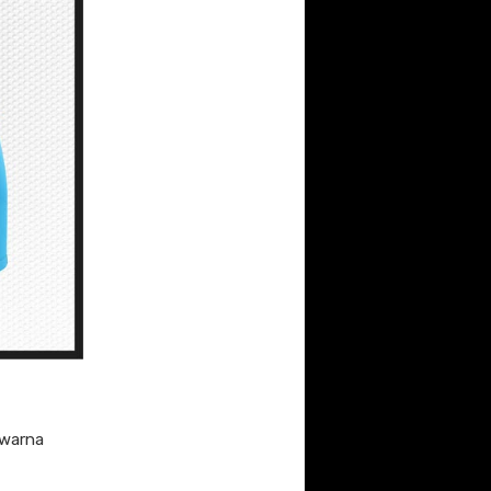
 warna