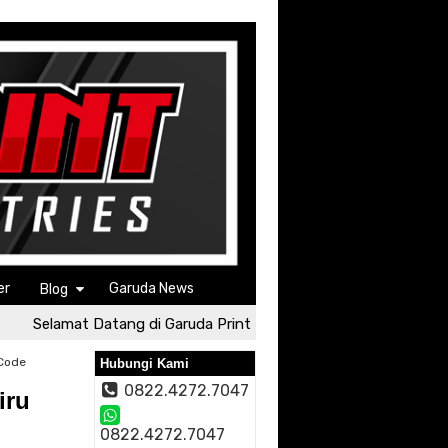
er
Garuda News
Blog
Selamat Datang di Garuda Print
Selamat Datang di Garud
 Code
Hubungi Kami
0822.4272.7047
iru
0822.4272.7047