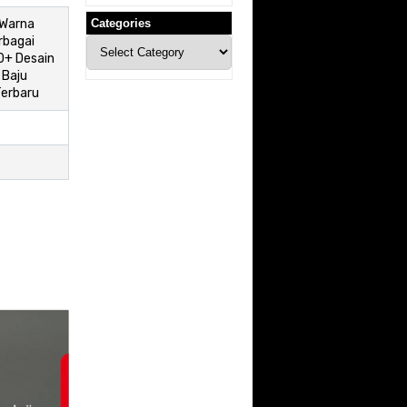
 Warna
Categories
rbagai
Categories
0+ Desain
 Baju
Terbaru