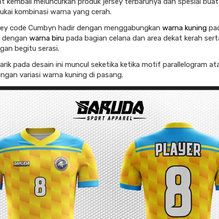
nt kembali meluncurkan produk jersey terbarunya dan spesial bua
kai kombinasi warna yang cerah.
rsey code Cumbyn hadir dengan menggabungkan
warna kuning
pad
y dengan
warna biru
pada bagian celana dan area dekat kerah sert
gan begitu serasi.
ik pada desain ini muncul seketika ketika motif parallelogram ata
ngan variasi warna kuning di pasang.