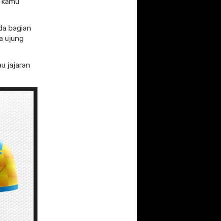
t kamu
a bagian
a ujung
u jajaran