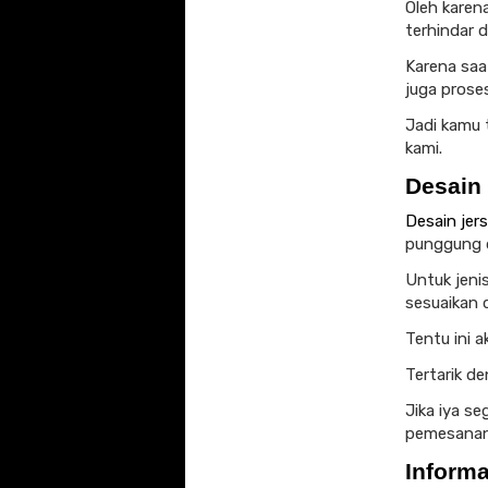
Oleh karena
terhindar da
Karena saa
juga prose
Jadi kamu t
kami.
Desain
Desain jers
punggung 
Untuk jeni
sesuaikan 
Tentu ini 
Tertarik d
Jika iya s
pemesanan 
Inform