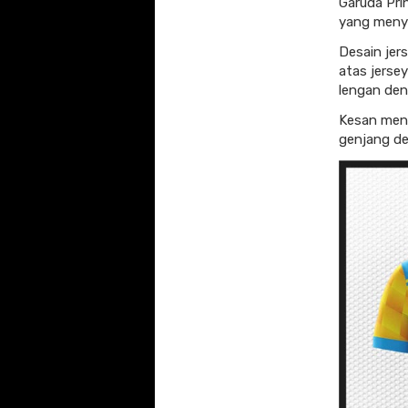
Garuda Pri
yang menyu
Desain je
atas jerse
lengan den
Kesan menar
genjang de