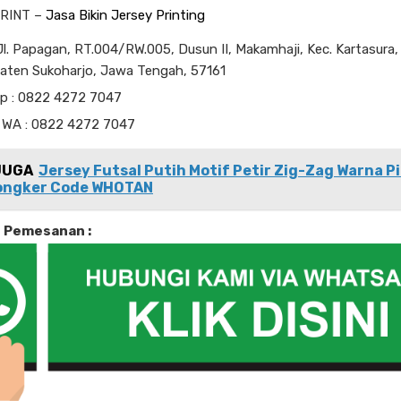
RINT –
Jasa Bikin Jersey Printing
l. Papagan, RT.004/RW.005, Dusun II, Makamhaji, Kec. Kartasura,
aten Sukoharjo, Jawa Tengah, 57161
lp : 0822 4272 7047
 WA : 0822 4272 7047
JUGA
Jersey Futsal Putih Motif Petir Zig-Zag Warna P
ongker Code WHOTAN
i Pemesanan :