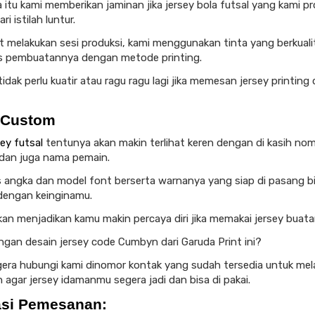
 itu kami memberikan jaminan jika jersey bola futsal yang kami pr
ri istilah luntur.
t melakukan sesi produksi, kami menggunakan tinta yang berkuali
s pembuatannya dengan metode printing.
idak perlu kuatir atau ragu ragu lagi jika memesan jersey printing
 Custom
ey futsal
tentunya akan makin terlihat keren dengan di kasih no
dan juga nama pemain.
s angka dan model font berserta warnanya yang siap di pasang bi
dengan keinginamu.
akan menjadikan kamu makin percaya diri jika memakai jersey buata
engan desain jersey code Cumbyn dari Garuda Print ini?
egera hubungi kami dinomor kontak yang sudah tersedia untuk me
agar jersey idamanmu segera jadi dan bisa di pakai.
asi Pemesanan: