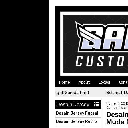
Home
About
Lokasi
Kont
Selamat Datang di Garuda Print
Selamat Datang
Desain Jersey
Home
20 
Cumbyn Warna
Desai
Desain Jersey Futsal
Muda M
Desain Jersey Retro