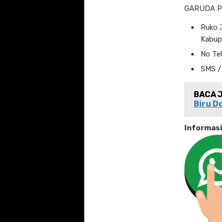
GARUDA P
Ruko J
Kabup
No Te
SMS /
BACA 
Biru D
Informas