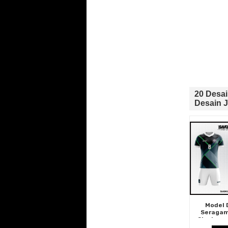
20 Desa
Desain J
Model 
Seragam
Slashgre
Hitam K