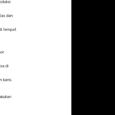
oduksi
tas dan
 di tempat
mor
sa di
n kami.
lakukan