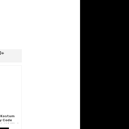
0+
 Kostum
y Code
otif Kilat
Langit Biru