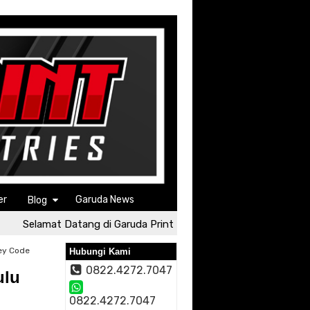
er
Garuda News
Blog
Selamat Datang di Garuda Print
Selamat Datang di Gar
ey Code
Hubungi Kami
0822.4272.7047
ulu
0822.4272.7047