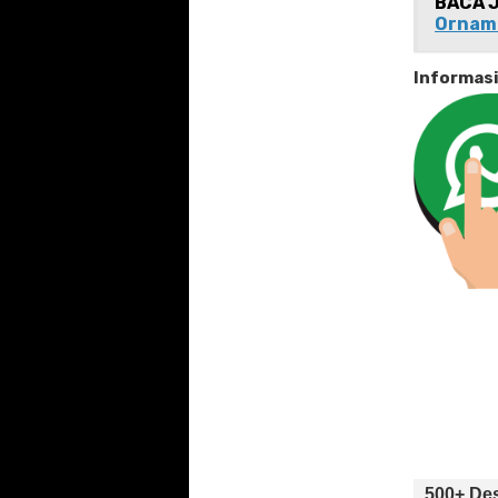
BACA 
Ornam
Informas
500+ Des