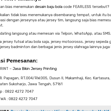
lian bias menemukan
desain baju bola
code FEARLESS tersebut?
 kalian tidak bias menemukanya disembarang tempat, untuk itu b
reasi dengan jerseynya atau jersey tim, langsung saja bias memes
t.
s dating langsung atau memesan via Telpon, WhatsApp, atau SMS.
a jersey futsal atau bola saja, jersey motocrosss, jersey sepeda
, jersey badminton dan berbagai jenis jersey olahraga lainnya juga 
asi Pemesanan:
RINT –
Jasa Bikin Jersey Printing
l. Papagan, RT.004/RW.005, Dusun II, Makamhaji, Kec. Kartasura,
aten Sukoharjo, Jawa Tengah, 57161
lp : 0822 4272 7047
 WA : 0822 4272 7047