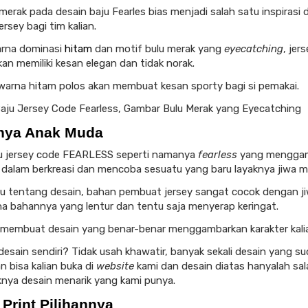
merak pada desain baju Fearles bias menjadi salah satu inspirasi 
rsey bagi tim kalian.
rna dominasi
hitam
dan motif bulu merak yang
eyecatching
, jer
an memiliki kesan elegan dan tidak norak.
warna hitam polos akan membuat kesan sporty bagi si pemakai.
nya Anak Muda
u jersey code FEARLESS seperti namanya
fearless
yang mengga
 dalam berkreasi dan mencoba sesuatu yang baru layaknya jiwa m
lu tentang desain, bahan pembuat jersey sangat cocok dengan j
ena bahannya yang lentur dan tentu saja menyerap keringat.
s membuat desain yang benar-benar menggambarkan karakter kali
esain sendiri? Tidak usah khawatir, banyak sekali desain yang s
n bisa kalian buka di
website
kami dan desain diatas hanyalah sal
knya desain menarik yang kami punya.
Print Pilihannya