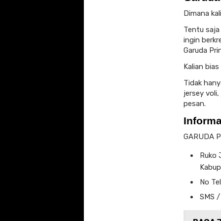
Dimana ka
Tentu saja
ingin berk
Garuda Prin
Kalian bia
Tidak hany
jersey voli
pesan.
Inform
GARUDA P
Ruko J
Kabup
No Te
SMS /