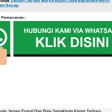
JUGA
Desain Jersey Warna Hijau Code Bakayoko Motif
en Sayap
i Pemesanan :
ain Jersey Futsal Dan Baju Sepakbola Keren Terbaru