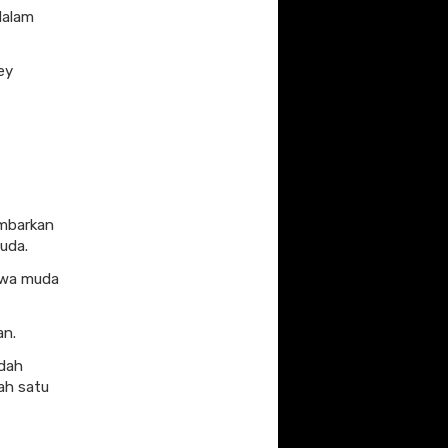
dalam
sey
mbarkan
uda.
iwa muda
an.
udah
ah satu