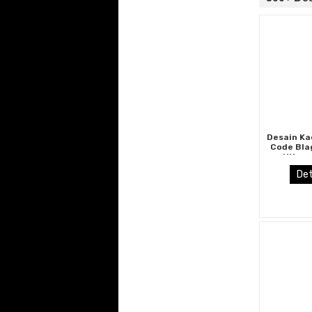
Desain Ka
Code Bla
Hitam
Pecaha
Det