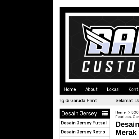
Home
About
Lokasi
Kont
Selamat Datang di Garuda Print
Selamat Data
Desain Jersey
Home
500+
Fearless, Ga
Desain
Desain Jersey Futsal
Merak
Desain Jersey Retro