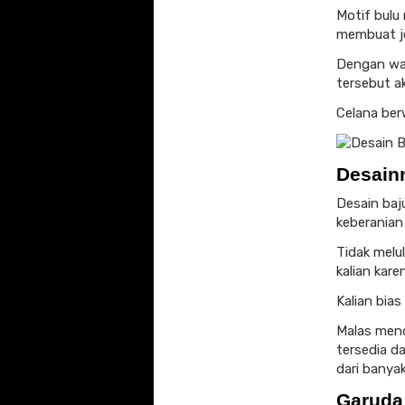
Motif bulu 
membuat je
Dengan wa
tersebut ak
Celana ber
Desain
Desain baj
keberanian
Tidak melu
kalian kar
Kalian bia
Malas mend
tersedia da
dari banya
Garuda 