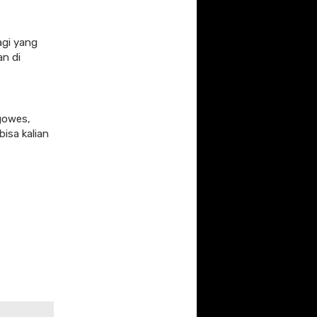
agi yang
an di
 gowes,
bisa kalian