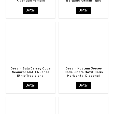
Kiper dan Pemain
Bergaris Arsiran Tipis
Detail
Detail
Desain Baju Jersey Code
Desain Kostum Jersey
Seamred Motif Nuansa
Code Linera Motif Garis
Etnic Tradisional
Horizontal Diagonal
Detail
Detail