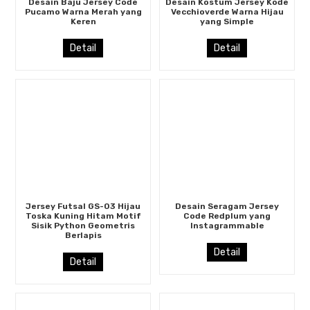
Desain Baju Jersey Code
Desain Kostum Jersey Kode
Pucamo Warna Merah yang
Vecchioverde Warna Hijau
Keren
yang Simple
Detail
Detail
Jersey Futsal GS-03 Hijau
Desain Seragam Jersey
Toska Kuning Hitam Motif
Code Redplum yang
Sisik Python Geometris
Instagrammable
Berlapis
Detail
Detail