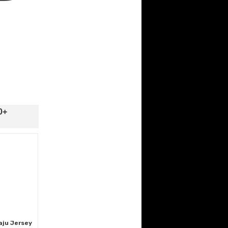
0+
aju Jersey