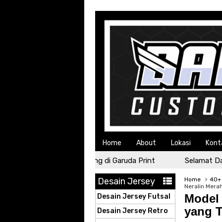
Home
About
Lokasi
Kont
Selamat Datang di Garuda Print
Selamat Datang
Desain Jersey
Home
40+
Neralin Mera
Model 
Desain Jersey Futsal
yang T
Desain Jersey Retro