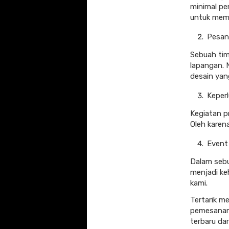
minimal pe
untuk mem
Pesan
Sebuah tim
lapangan. 
desain yan
Keper
Kegiatan p
Oleh karena
Event
Dalam seb
menjadi ke
kami.
Tertarik 
pemesanan 
terbaru dar