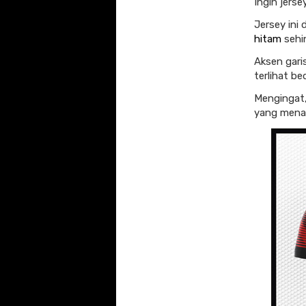
Ingin jers
Jersey ini
hitam
sehin
Aksen gari
terlihat be
Mengingat,
yang menar