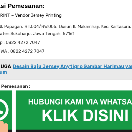
asi Pemesanan:
RINT –
Vendor Jersey Printing
l. Papagan, RT.004/RW.005, Dusun II, Makamhaji, Kec. Kartasura,
aten Sukoharjo, Jawa Tengah, 57161
lp : 0822 4272 7047
 WA : 0822 4272 7047
JUGA
Desain Baju Jersey Anytigro Gambar Harimau y
aum
i Pemesanan :