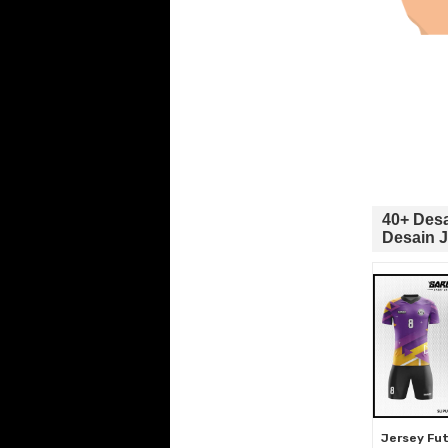
40+ Des
Desain J
Jersey Fu