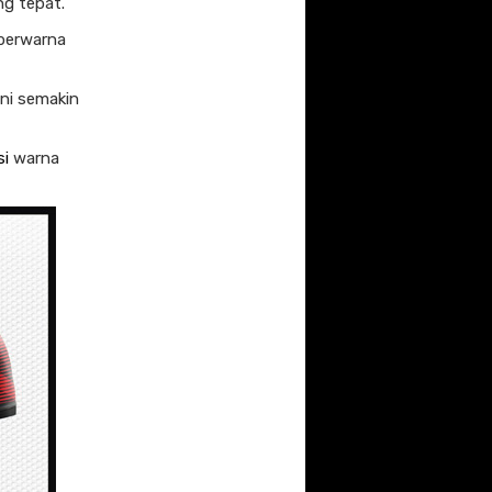
ng tepat.
 berwarna
ini semakin
si
warna