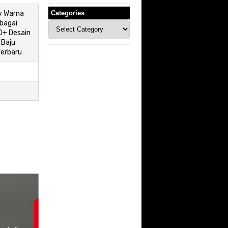
y Warna
Categories
bagai
Categories
0+ Desain
 Baju
Terbaru