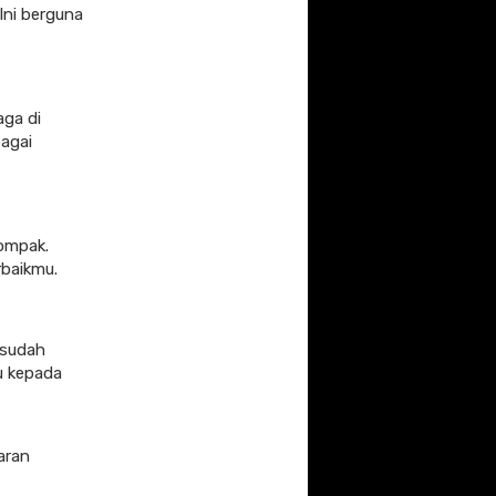
Ini berguna
aga di
agai
kompak.
rbaikmu.
 sudah
u kepada
aran