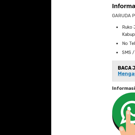
Inform
GARUDA P
Ruko J
Kabup
No Te
SMS /
BACA 
Meng
Informas