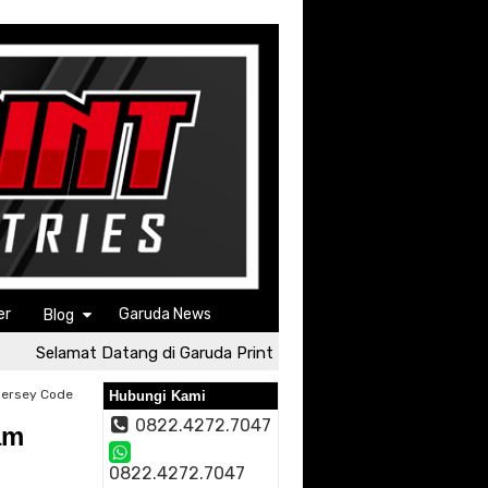
er
Garuda News
Blog
Selamat Datang di Garuda Print
Selamat Datang di Garu
Jersey Code
Hubungi Kami
0822.4272.7047
am
0822.4272.7047