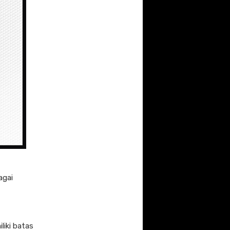
agai
iki batas