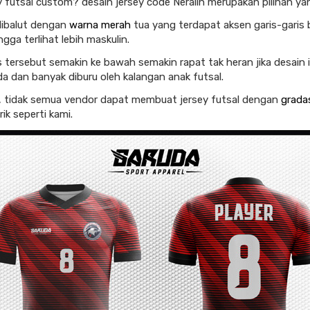
ey futsal custom? desain jersey code Neralin merupakan pilihan ya
 dibalut dengan
warna merah
tua yang terdapat aksen garis-garis
gga terlihat lebih maskulin.
s tersebut semakin ke bawah semakin rapat tak heran jika desain 
da dan banyak diburu oleh kalangan anak futsal.
 tidak semua vendor dapat membuat jersey futsal dengan
grada
ik seperti kami.