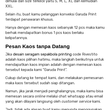
dimulai dari size terkecil yaitu S, M, L, XL dan kemudian
XXL.
Selain itu, buat kamu pelanggan konveksi Garuda Print
terdapat penawaran khusus.
Hanya dengan memesan kaos sebanyak 12 pcs maka kamu
berhak mendapatkan bonus 1 pcs kaos berlaku
kelipatannya.
Pesan Kaos tanpa Datang
Jika
desain seragam sepakbola printing
code Rivestito
adalah kaos pilihan hatimu, maka langkah berikutnya untuk
mendapatkan kaos impian adalah dengan memesan kaos
tersebut kepada kami “Garuda Print”.
Cukup datang ke tempat kami, dan melakukan pemesanan
maka kaos tersebut sudah siap ditangan.
Namun, jika jarak menjadi penghalangnya, maka kamu bisa
memesan secara
online
melalui chat whatsapp atau email
yang akan dilayani langsung oleh
customer service
kami.
Jadi, tidak ada alasan buat kamu menunda menggunakan