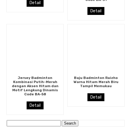
Detail
Detail
Jersey Badminton
Baju Badminton Raizho
Kombinasi Putih–Merah
Warna Hitam Merah Biru
dengan Aksen Hitam dan
Tampil Memukau
Motif Lengkung Dinamis
Code BA-58
Detail
Detail
Search
for: