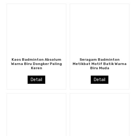
Kaos Badminton Absolum
Seragam Badminton
Warna Biru Dongker Paling
Metikbat Motif Batik Warna
Keren
Biru Muda
Detail
Detail