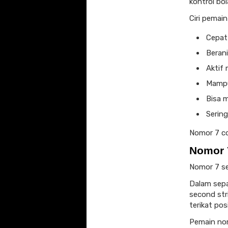
kontrol bo
Ciri pemai
Cepat
Berani
Aktif 
Mampu
Bisa m
Serin
Nomor 7 co
Nomor 
Nomor 7 se
Dalam sepa
second str
terikat posi
Pemain nom