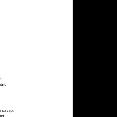
t
nan.
n sayap,
ger