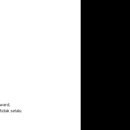
rward,
idak selalu