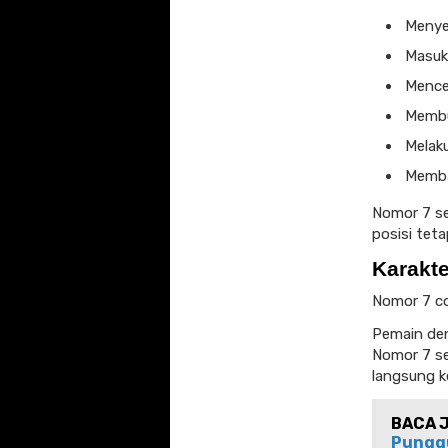
Menyer
Masuk 
Mence
Membu
Melak
Memba
Nomor 7 se
posisi teta
Karakt
Nomor 7 co
Pemain deng
Nomor 7 se
langsung k
BACA 
Pungg