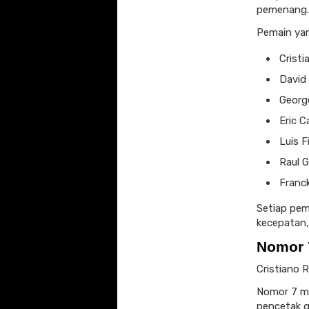
pemenang.
Pemain yan
Crist
David
Georg
Eric 
Luis F
Raul 
Franck
Setiap pem
kecepatan,
Nomor 
Cristiano 
Nomor 7 me
pencetak g