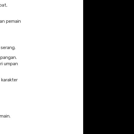
pat,
dan pemain
 serang.
lapangan.
ri umpan
 karakter
main.