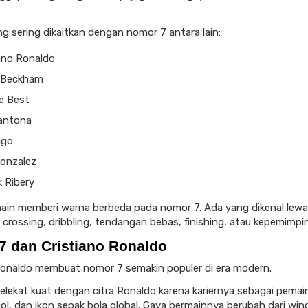
g sering dikaitkan dengan nomor 7 antara lain:
iano Ronaldo
 Beckham
e Best
Cantona
igo
Gonzalez
 Ribery
ain memberi warna berbeda pada nomor 7. Ada yang dikenal lewa
 crossing, dribbling, tendangan bebas, finishing, atau kepemimpi
7 dan Cristiano Ronaldo
Ronaldo membuat nomor 7 semakin populer di era modern.
lekat kuat dengan citra Ronaldo karena kariernya sebagai pemai
ol, dan ikon sepak bola global. Gaya bermainnya berubah dari win