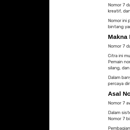
Nomor 7 da
kreatif, d
Nomor ini 
bintang ya
Makna 
Nomor 7 da
Citra ini m
Pemain no
silang, da
Dalam bany
percaya di
Asal No
Nomor 7 aw
Dalam sist
Nomor 7 bi
Pembagian n