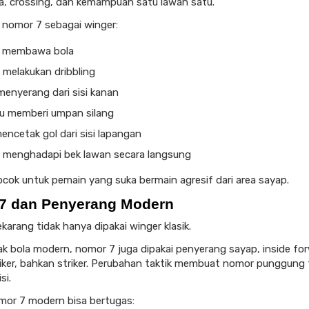
la, crossing, dan kemampuan satu lawan satu.
n nomor 7 sebagai winger:
 membawa bola
 melakukan dribbling
menyerang dari sisi kanan
 memberi umpan silang
encetak gol dari sisi lapangan
g menghadapi bek lawan secara langsung
cok untuk pemain yang suka bermain agresif dari area sayap.
7 dan Penyerang Modern
karang tidak hanya dipakai winger klasik.
k bola modern, nomor 7 juga dipakai penyerang sayap, inside fo
iker, bahkan striker. Perubahan taktik membuat nomor punggung t
si.
or 7 modern bisa bertugas: