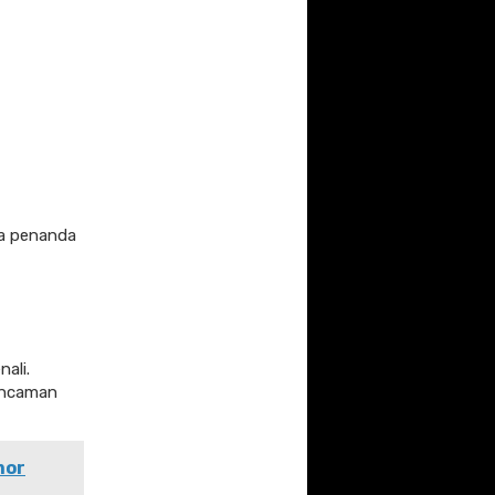
da penanda
ali.
ancaman
mor