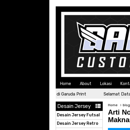
Home
About
Lokasi
Kont
Selamat Datang di Garuda Print
Selamat Datang d
Desain Jersey
Home
blo
Arti N
Desain Jersey Futsal
Makna
Desain Jersey Retro