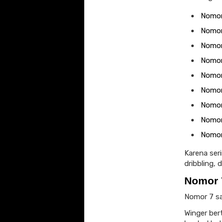
Nomor 
Nomor
Nomor 
Nomor
Nomor
Nomor
Nomor
Nomor
Nomor 
Karena ser
dribbling, 
Nomor 
Nomor 7 sa
Winger ber