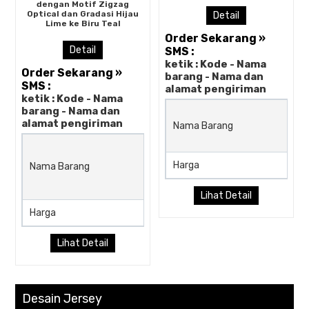
dengan Motif Zigzag
Optical dan Gradasi Hijau
Detail
Lime ke Biru Teal
Order Sekarang »
Detail
SMS :
ketik : Kode - Nama
Order Sekarang »
barang - Nama dan
SMS :
alamat pengiriman
ketik : Kode - Nama
barang - Nama dan
alamat pengiriman
Nama Barang
Jersey Futsal Code GYNOS
dengan Motif Zigzag Optica
Harga
Nama Barang
dan Gradasi Hijau Lime ke Bi
Teal
Lihat Detail
Harga
Rp (Hubungi CS)
Lihat Detail
Desain Jersey