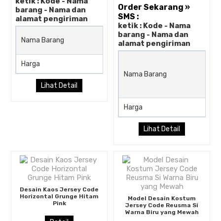
ketik : Kode - Nama
Order Sekarang »
barang - Nama dan
SMS :
alamat pengiriman
ketik : Kode - Nama
barang - Nama dan
Desain Kostum Jersey Cod
Nama Barang
alamat pengiriman
Triclow Gambar Segitiga
Harga
Rp (Hubungi CS)
Nama Barang
Lihat Detail
Harga
Lihat Detail
Desain Kaos Jersey Code
Horizontal Grunge Hitam
Model Desain Kostum
Pink
Jersey Code Reusma Si
Warna Biru yang Mewah