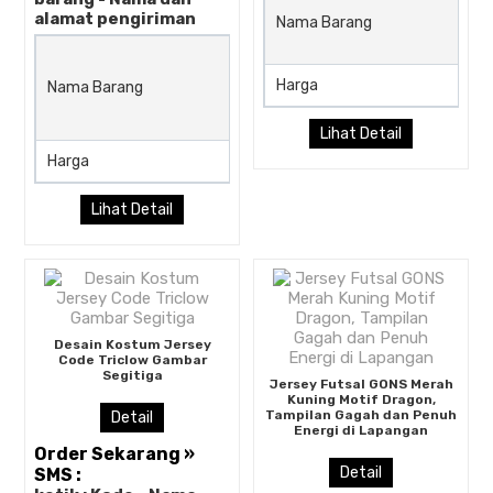
alamat pengiriman
Nama Barang
Jersey Futsal Gradasi Cyan
Pastel dan Kuning Butter
Harga
Nama Barang
dengan Motif Abstrak Halus
Code REGNON
Lihat Detail
Harga
Rp (Hubungi CS)
Lihat Detail
Desain Kostum Jersey
Code Triclow Gambar
Segitiga
Jersey Futsal GONS Merah
Kuning Motif Dragon,
Tampilan Gagah dan Penuh
Detail
Energi di Lapangan
Order Sekarang »
Detail
SMS :