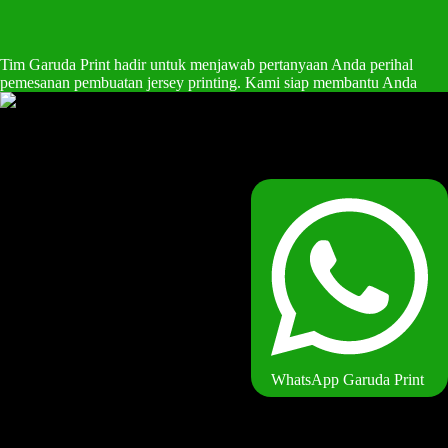
Tim Garuda Print hadir untuk menjawab pertanyaan Anda perihal
pemesanan pembuatan jersey printing. Kami siap membantu Anda
Chat WA Klik Disini
0822-4272-7047
Available
WhatsApp Garuda Print