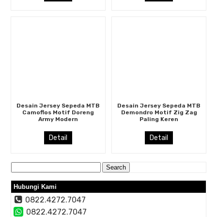
Desain Jersey Sepeda MTB
Desain Jersey Sepeda MTB
Camoflos Motif Doreng
Demondro Motif Zig Zag
Army Modern
Paling Keren
Detail
Detail
Search
for:
Hubungi Kami
0822.4272.7047
0822.4272.7047