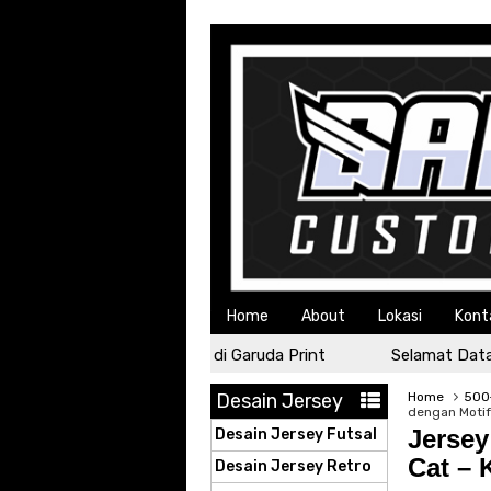
Home
About
Lokasi
Kont
Selamat Datang di Garuda Print
Selamat Datang di
Desain Jersey
Home
500+
dengan Motif
Jersey
Desain Jersey Futsal
Cat –
Desain Jersey Retro