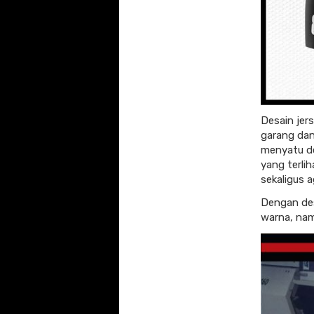
Desain jer
garang dan
menyatu 
yang terlih
sekaligus 
Dengan des
warna, nam