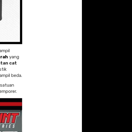
ampil
rah
yang
atan cat
stik
ampil beda.
esatuan
emporer.