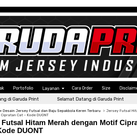
ak
Portofolio
Cara Order
Size
Disclaim
Layanan
 Garuda Print
Selamat Datang di Garuda Print
Se
 Desain Jersey Futsal dan Baju Sepakbola Keren Terbaru
Jersey Futsal Hi
 Cipratan Cat – Kode DUONT
 Futsal Hitam Merah dengan Motif Cipr
 Kode DUONT