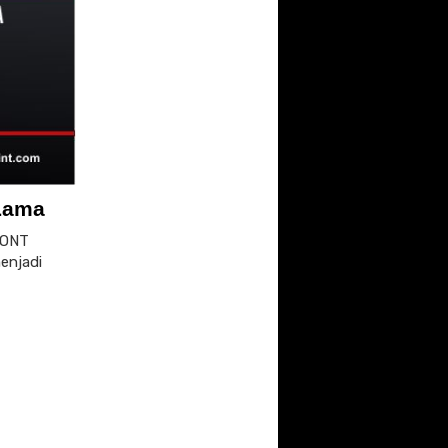
 Lama
UONT
enjadi