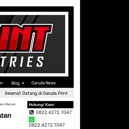
er
Garuda News
Blog
lamat Datang di Garuda Print
Selamat Datang di Garuda P
tam Merah
Hubungi Kami
0822.4272.7047
atan
0822.4272.7047