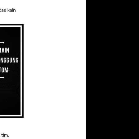
tas kain
 tim,