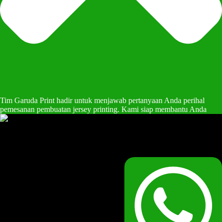
Tim Garuda Print hadir untuk menjawab pertanyaan Anda perihal
pemesanan pembuatan jersey printing. Kami siap membantu Anda
Chat WA Klik Disini
0822-4272-7047
Available