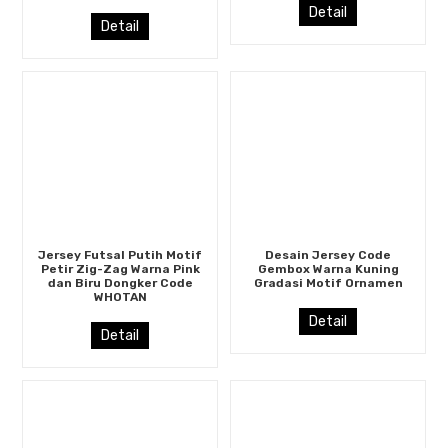
Detail
Detail
Jersey Futsal Putih Motif
Desain Jersey Code
Petir Zig-Zag Warna Pink
Gembox Warna Kuning
dan Biru Dongker Code
Gradasi Motif Ornamen
WHOTAN
Detail
Detail