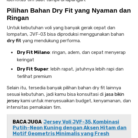
Pilihan Bahan Dry Fit yang Nyaman dan
Ringan
Untuk kebutuhan voli yang banyak gerak cepat dan
lompatan, JVF-03 bisa diproduksi menggunakan bahan
dry fit
yang mendukung performa.
Dry Fit Milano
: ringan, adem, dan cepat menyerap
keringat
Dry Fit Super
: lebih rapat, jatuhnya lebih rapi dan
terlihat premium
Selain itu, tersedia banyak pilihan bahan dry fit lainnya
sesuai kebutuhan, jadi kamu bisa konsultasi di
jasa bikin
jersey
kami untuk menyesuaikan budget, kenyamanan, dan
intensitas pemakaian tim.
BACA JUGA
Jersey Voli JVF-35, Kombinasi
Putih–Neon Kuning dengan Aksen Hitam dan
Motif Geometris Minimalis yang Fresh