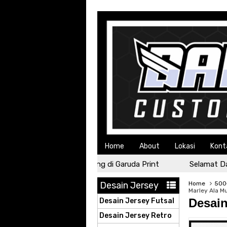
Home
About
Lokasi
Kont
Selamat Datang di Garuda Print
Selamat Datan
Desain Jersey
Home
500+
Marley Ala M
Desain
Desain Jersey Futsal
Desain Jersey Retro