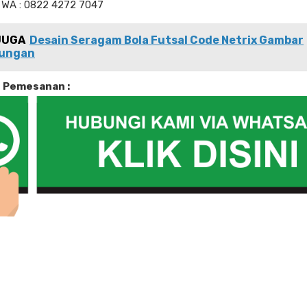
 WA : 0822 4272 7047
JUGA
Desain Seragam Bola Futsal Code Netrix Gambar
ungan
i Pemesanan :