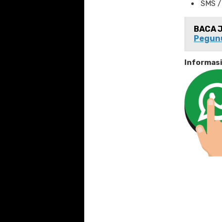
SMS /
BACA 
Pegun
Informas