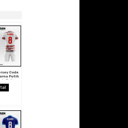
ersey Code
arna Putih
ris Putus
 Merah
tail