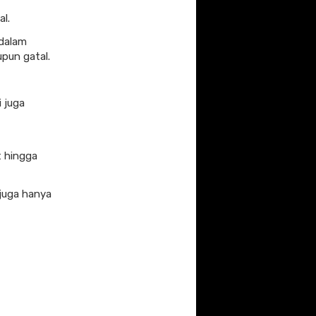
al.
 dalam
pun gatal.
 juga
t hingga
 juga hanya