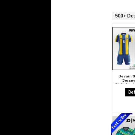
500+ Des
Desain 
Jerse
Gialloblu 
Kun
Det