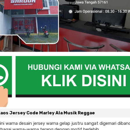
Kaos Jersey Code Marley Ala Musik Reggae
 ini warna desain jersey warna gelap justru sangat digemari diba
bagai warna-warna terang dengan motif berlebih.