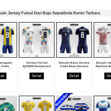
ain Jersey Futsal Dan Baju Sepakbola Keren Terbaru
Seragam
Jersey Futsal
Desain Kaos Jersey
Desain J
y Code
ALENIN Kombinasi
Code Blue Savana
Runline W
Warna Biru
Putih Bersih dan
Warna Biru
Motif Ga
ing
Warna Geometris
Hitam
ail
Detail
Detail
De
Cerah dengan Motif
Prisma Tajam