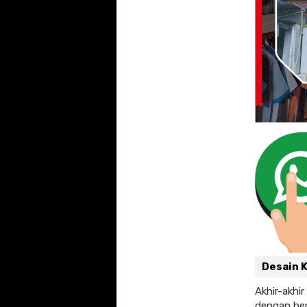
Desain 
Akhir-akhir
dengan ber