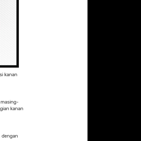
si kanan
 masing-
agian kanan
a dengan