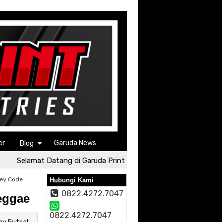
er
Garuda News
Blog
Selamat Datang di Garuda Print
Selamat Datang di Garu
sey Code
Hubungi Kami
0822.4272.7047
eggae
0822.4272.7047