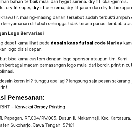
lihan bahan terbaik mulai dari hyget serena, dry fit lokal/gerimis,
le,
dry fit super
,
dry fit benzema
, dry fit jarum dan dry fit hexagon
u khawatir, masing-masing bahan tersebut sudah terbukti ampuh
 kenyamanan di tubuh sehingga tidak terasa panas, lembab atau
an Logo Bervariasi
ng dapat kamu lihat pada
desain kaos futsal
code Marley
kami
n logo disisi depan.
but bisa kamu custom dengan logo sponsor ataupun tim. Kami
n berbagai macam pemasangan logo mulai dari bordir, print n cu
blimasi.
i desain keren ini? tunggu apa lagi? langsung saja pesan sekarang
rint.
asi Pemesanan:
RINT –
Konveksi Jersey Printing
l. Papagan, RT.004/RW.005, Dusun II, Makamhaji, Kec. Kartasura,
aten Sukoharjo, Jawa Tengah, 57161