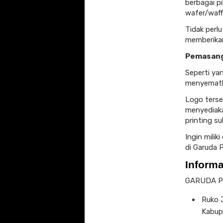
berbagai pi
wafer/waff
Tidak perl
memberikan
Pemasang
Seperti ya
menyematka
Logo terse
menyediaka
printing su
Ingin milik
di Garuda P
Inform
GARUDA P
Ruko J
Kabup