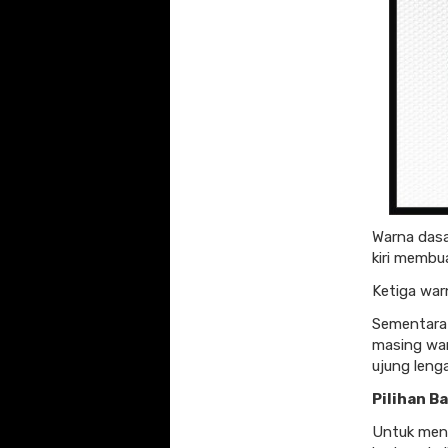
Warna dasa
kiri membu
Ketiga war
Sementara 
masing war
ujung lenga
Pilihan B
Untuk meng