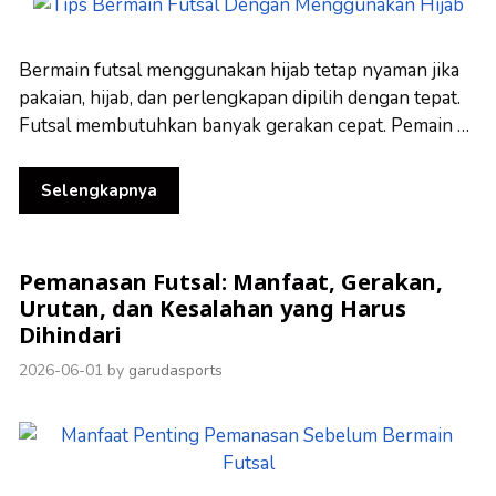
Bermain futsal menggunakan hijab tetap nyaman jika
pakaian, hijab, dan perlengkapan dipilih dengan tepat.
Futsal membutuhkan banyak gerakan cepat. Pemain …
Selengkapnya
Pemanasan Futsal: Manfaat, Gerakan,
Urutan, dan Kesalahan yang Harus
Dihindari
2026-06-01
by
garudasports