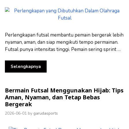
Perlengkapan futsal membantu pemain bergerak lebih
nyaman, aman, dan siap mengikuti tempo permainan.
Futsal punya intensitas tinggi. Pemain sering sprint …
Selengkapnya
Bermain Futsal Menggunakan Hijab: Tips
Aman, Nyaman, dan Tetap Bebas
Bergerak
2026-06-01
by
garudasports