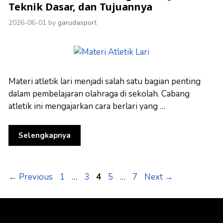
Teknik Dasar, dan Tujuannya
2026-06-01
by
garudasport
Materi atletik lari menjadi salah satu bagian penting
dalam pembelajaran olahraga di sekolah. Cabang
atletik ini mengajarkan cara berlari yang …
Selengkapnya
Page
Page
Page
Page
Page
←
Previous
1
…
3
4
5
…
7
Next
→
Garuda Print