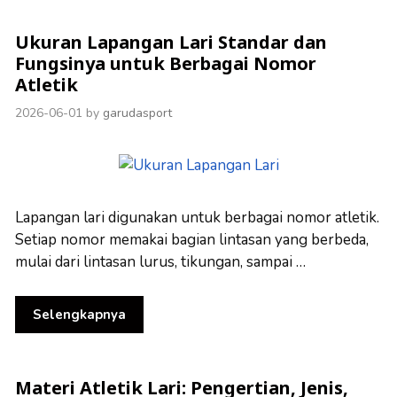
Ukuran Lapangan Lari Standar dan
Fungsinya untuk Berbagai Nomor
Atletik
2026-06-01
by
garudasport
Lapangan lari digunakan untuk berbagai nomor atletik.
Setiap nomor memakai bagian lintasan yang berbeda,
mulai dari lintasan lurus, tikungan, sampai …
Selengkapnya
Materi Atletik Lari: Pengertian, Jenis,