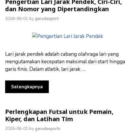
Pengertian Lari Jarak Pendek, Ciri-Ciri,
dan Nomor yang Dipertandingkan
2026-06-01
by
garudasport
Lari jarak pendek adalah cabang olahraga lari yang
mengutamakan kecepatan maksimal dari start hingga
garis finis. Dalam atletik, lari jarak …
Selengkapnya
Perlengkapan Futsal untuk Pemain,
Kiper, dan Latihan Tim
2026-06-01
by
garudasports