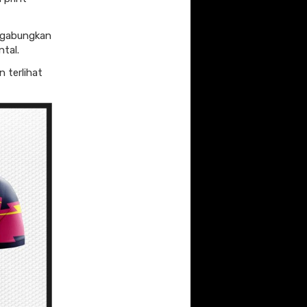
nggabungkan
tal.
n terlihat