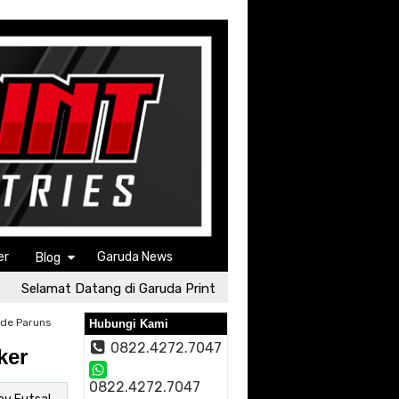
er
Garuda News
Blog
Selamat Datang di Garuda Print
Selamat Datang di Garuda
ode Paruns
Hubungi Kami
0822.4272.7047
ker
0822.4272.7047