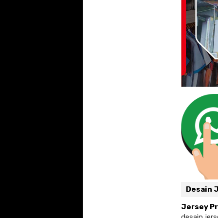
Desain 
Jersey Pr
desain jer