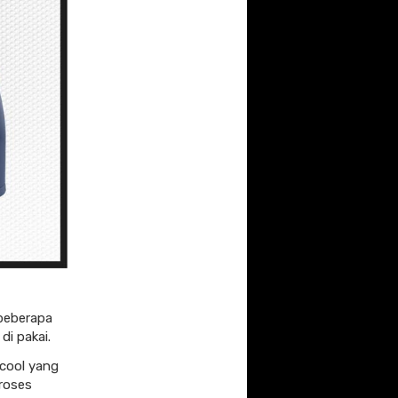
 beberapa
di pakai.
acool yang
proses