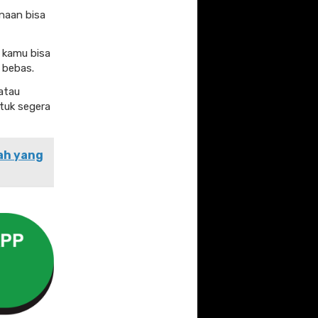
rnaan bisa
i kamu bisa
 bebas.
atau
ntuk segera
rah yang