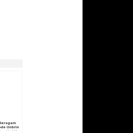
 Seragam
ode Unbrin
jau Motif