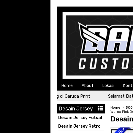
Home
About
Lokasi
Kont
Selamat Datang di Garuda Print
Selamat Datang 
Desain Jersey
Home
500+
Warna Pink D
Desain
Desain Jersey Futsal
Desain Jersey Retro