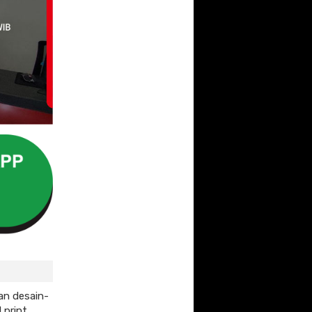
an desain-
 print