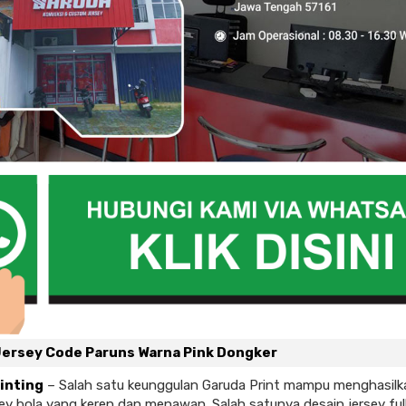
Jersey Code Paruns Warna Pink Dongker
inting
– Salah satu keunggulan Garuda Print mampu menghasilk
sey bola yang keren dan menawan. Salah satunya desain jersey full