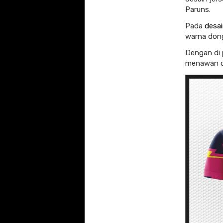
Paruns.
Pada
desai
warna don
Dengan di 
menawan da