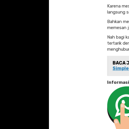
Karena mes
langsung s
Bahkan mes
memesan je
Nah bagi 
tertarik de
menghubung
BACA 
Simple
Informas