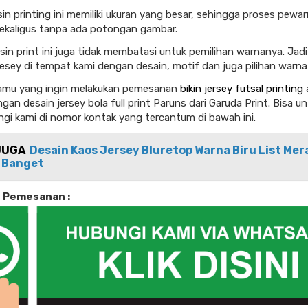
in printing ini memiliki ukuran yang besar, sehingga proses pewa
ekaligus tanpa ada potongan gambar.
in print ini juga tidak membatasi untuk pemilihan warnanya. Jad
sey di tempat kami dengan desain, motif dan juga pilihan warna
kamu yang ingin melakukan pemesanan
bikin jersey futsal printing
ngan desain jersey bola full print Paruns dari Garuda Print. Bisa u
i kami di nomor kontak yang tercantum di bawah ini.
JUGA
Desain Kaos Jersey Bluretop Warna Biru List Me
 Banget
i Pemesanan :