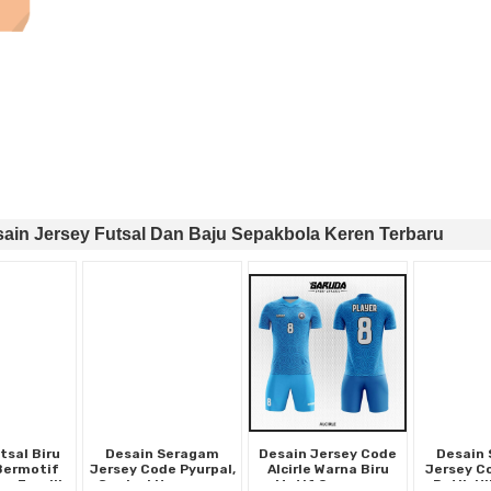
ain Jersey Futsal Dan Baju Sepakbola Keren Terbaru
tsal Biru
Desain Seragam
Desain Jersey Code
Desain
 Bermotif
Jersey Code Pyurpal,
Alcirle Warna Biru
Jersey C
ag Enerjik
Gradasi Ungu yang
Motif Ornamen
Putih Hi