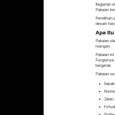
Kegiatan o
Pakaian bi
Pemilihan 
desain har
Apa It
Pakaian ola
ruangan.
Pakaian in
Fungsinya 
bergerak.
Pakaian ou
Sepak 
Runni
Jalan 
Futsal
Outbo