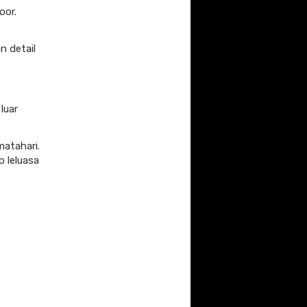
oor.
n detail
luar
matahari.
 leluasa