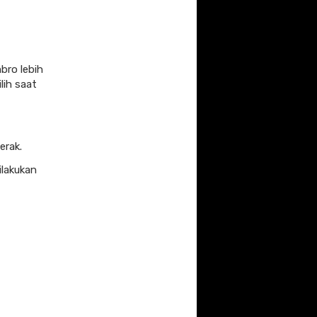
bro lebih
ilih saat
erak.
ilakukan