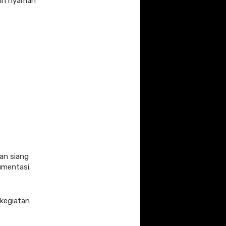
ebih nyaman
tan siang
umentasi.
 kegiatan