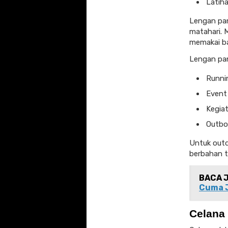
Latiha
Lengan pan
matahari. 
memakai ba
Lengan pan
Runni
Event 
Kegiat
Outbo
Untuk outd
berbahan t
BACA 
Cuma 
Celana