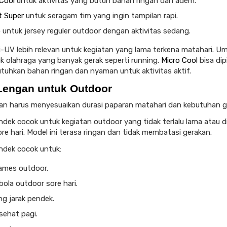
 Cool
untuk aktivitas yang butuh bahan ringan dan adem.
t Super
untuk seragam tim yang ingin tampilan rapi.
o
untuk jersey reguler outdoor dengan aktivitas sedang.
i-UV lebih relevan untuk kegiatan yang lama terkena matahari. Um
k olahraga yang banyak gerak seperti running.
Micro Cool
bisa dip
uhkan bahan ringan dan nyaman untuk aktivitas aktif.
Lengan untuk Outdoor
an harus menyesuaikan durasi paparan matahari dan kebutuhan g
dek cocok untuk kegiatan outdoor yang tidak terlalu lama atau d
re hari. Model ini terasa ringan dan tidak membatasi gerakan.
dek cocok untuk:
ames outdoor.
ola outdoor sore hari.
g jarak pendek.
sehat pagi.