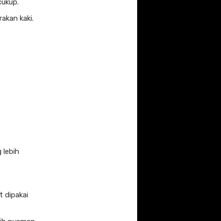
cukup.
akan kaki.
 lebih
t dipakai