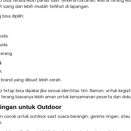
p bisa terasa lebih panas saat terkena matahari. Warna terang l
t siang dan lebih mudah terlihat di lapangan.
bisa dipilih:
uda.
uda.
erang.
g
.
e.
brand yang dibuat lebih cerah.
 tetap bisa dipakai jika sesuai identitas tim. Namun, untuk kegia
a terang biasanya lebih aman untuk kenyamanan peserta dan dok
Ringan untuk Outdoor
an cocok untuk outdoor saat cuaca berangin, gerimis ringan, atau
i.