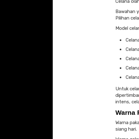
Celana ola
Bawahan ya
Pilihan cel
Model celan
Celana
Celana
Celan
Celan
Celana
Untuk cela
dipertimba
intens, cel
Warna 
Warna paka
siang hari.