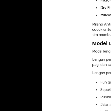
Micro
Dry Fi
Milan
Milano Ant
cocok untu
tim membut
Model 
Model leng
Lengan pen
pagi dan so
Lengan pen
Fun g
Sepakb
Runnin
Jalan 