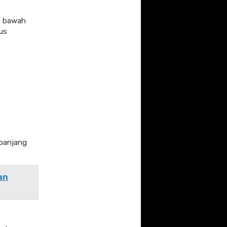
di bawah
us
 panjang
an