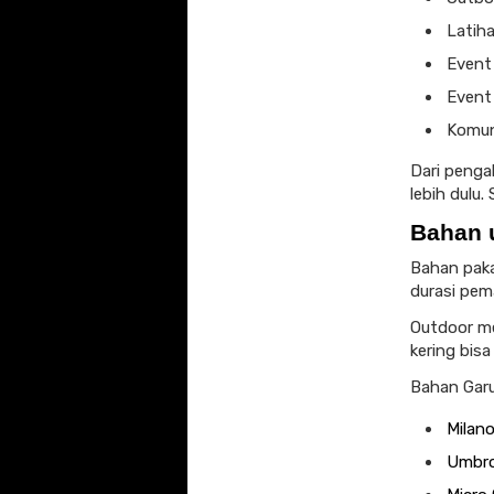
Latih
Event 
Event 
Komuni
Dari pengal
lebih dulu.
Bahan 
Bahan paka
durasi pem
Outdoor me
kering bis
Bahan Garu
Milan
Umbr