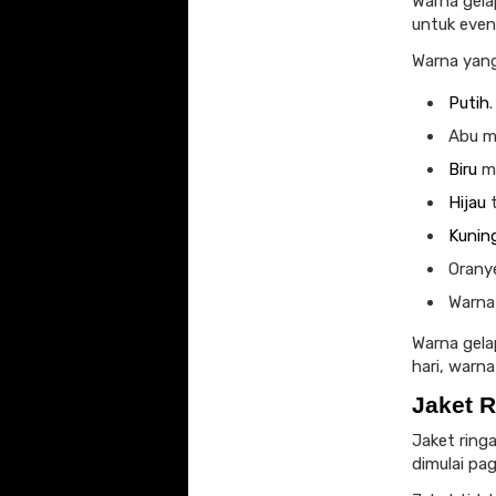
Warna gela
untuk even
Warna yang 
Putih
.
Abu m
Biru
m
Hijau
t
Kunin
Orany
Warna 
Warna gelap
hari, warn
Jaket 
Jaket ring
dimulai pag