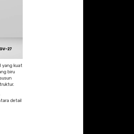
l yang kuat
ang biru
rsusun
ruktur.
a
tara detail