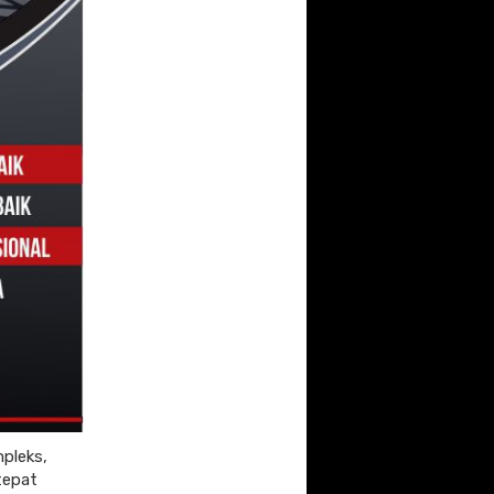
mpleks,
tepat