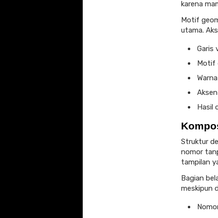
karena mam
Motif geom
utama. Aks
Garis 
Motif 
Warna 
Aksen
Hasil
Kompos
Struktur d
nomor tanp
tampilan y
Bagian bel
meskipun d
Nomor