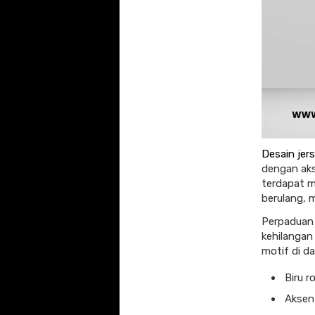
Desain jers
dengan akse
terdapat m
berulang, 
Perpaduan 
kehilangan
motif di d
Biru 
Aksen