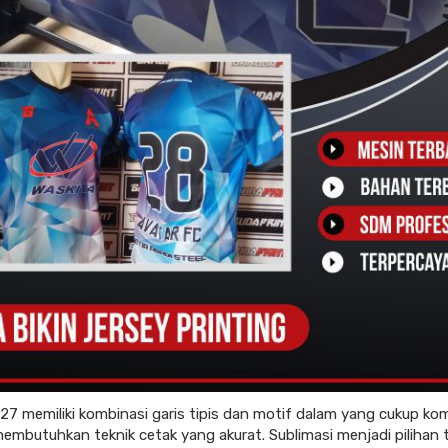
27 memiliki kombinasi garis tipis dan motif dalam yang cukup ko
embutuhkan teknik cetak yang akurat. Sublimasi menjadi pilihan 