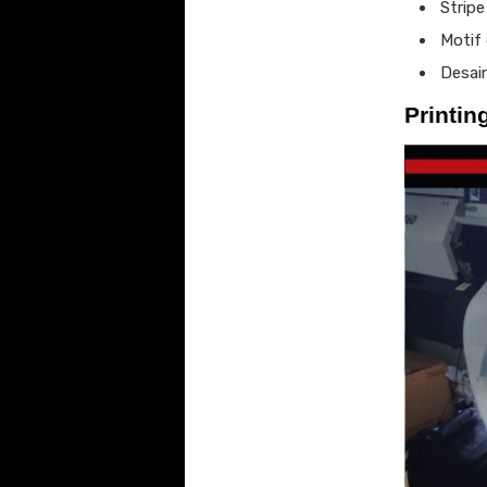
Stripe
Motif 
Desain
Printin