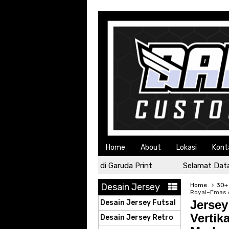
Home
About
Lokasi
Kont
Selamat Datang di Garuda Print
Selamat Datang d
Desain Jersey
Home
30+ 
Royal–Emas d
Jersey
Desain Jersey Futsal
Vertik
Desain Jersey Retro