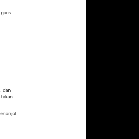
 garis
, dan
ptakan
menonjol