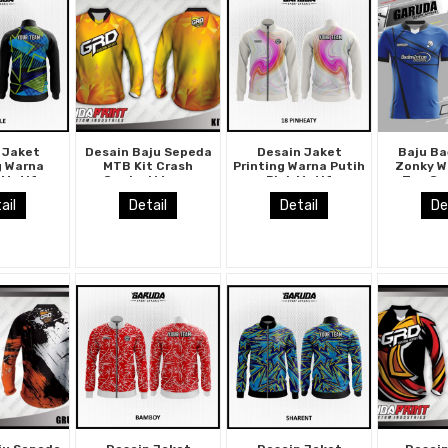
 Jaket
Desain Baju Sepeda
Desain Jaket
Baju B
g Warna
MTB Kit Crash
Printing Warna Putih
Zonky W
 Motif
Gradasi Warna
Pink Motif
Tua Gar
a Keren
Kuning Berkilau
Bergelombang
Hi
ail
Detail
Detail
De
get
Kekinian