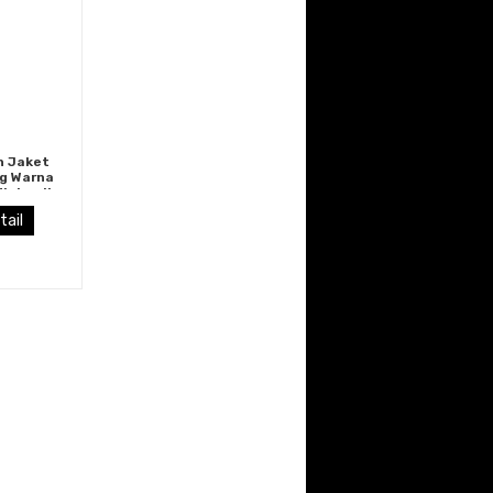
n Jaket
ng Warna
inimalis
 Macho
tail