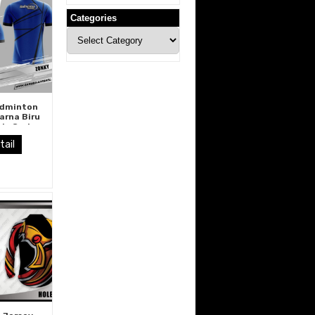
Categories
Categories
adminton
arna Biru
is Garis
tam
tail