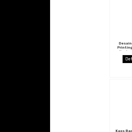
Desain
Printin
Kuning
Teng
Det
Kaos Ba