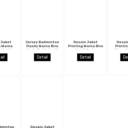
 Jaket
Jersey Badminton
Desain Jaket
Desai
g Warna
Flasily Warna Biru
Printing Warna Biru
Printi
 Motif
Muda Putih Motif
Motif Garis
Hitam M
korak
Batik
Bergelombang
Super
ail
Detail
Detail
De
Modern
dminton
Desain Jaket