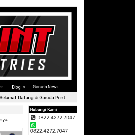
er
Garuda News
Blog
elamat Datang di Garuda Print
Selamat Datang di Garuda 
Hubungi Kami
0822.4272.7047
nya.
0822.4272.7047