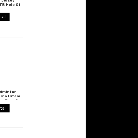
 Jersey
TB Hole Of
pil Unik
tail
adminton
arna Hitam
ru Tampil
ukau
tail