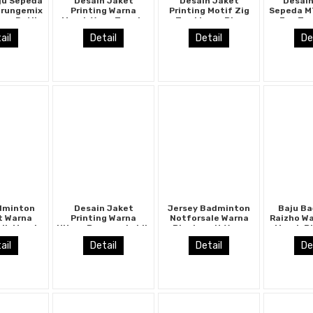
ju Sepeda
Desain Jaket
Desain Jaket
Desain
Grungemix
Printing Warna
Printing Motif Zig
Sepeda M
tam Putih
Merah Yang Trendy
Zag Warna Biru
Eye Tam
Terbaru
Tampil Beda
ail
Detail
Detail
De
dminton
Desain Jaket
Jersey Badminton
Baju B
t Warna
Printing Warna
Notforsale Warna
Raizho W
tih Merah
Hitam Bergaya Lebih
Biru Langit Yang
Merah Bi
Banget
Stylish
Cool
Mem
ail
Detail
Detail
De