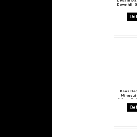
Desain Ba
Downhill 
Warna Hi
Coklat 
Det
Kaos Ba
Wingsui
Hitam Pu
Keren 
Det