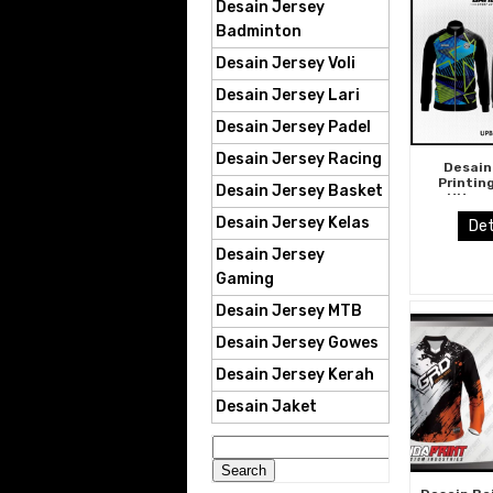
Desain Jersey
Badminton
Desain Jersey Voli
Desain Jersey Lari
Desain Jersey Padel
Desain Jersey Racing
Desain
Printin
Desain Jersey Basket
Hitam
Segitig
Desain Jersey Kelas
Det
Ban
Desain Jersey
Gaming
Desain Jersey MTB
Desain Jersey Gowes
Desain Jersey Kerah
Desain Jaket
Search
for: