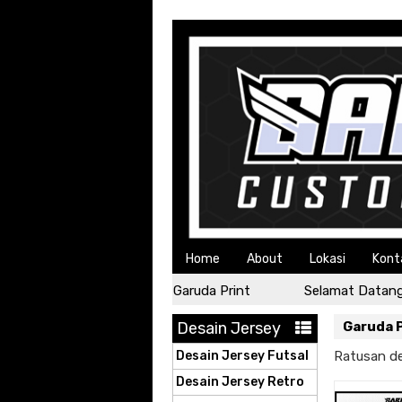
Home
About
Lokasi
Kont
Selamat Datang di Garuda Print
Selamat Datang d
Desain Jersey
Garuda P
Desain Jersey Futsal
Ratusan de
Desain Jersey Retro