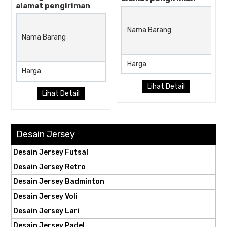
alamat pengiriman
Jersey Padel GPDL-14
Nama Barang
Magenta–Ungu Plum denga
Nama Barang
Motif Diagonal Tone Block d
Smooth Gradient Layer
Harga
Harga
Rp (Hubungi CS)
Lihat Detail
Lihat Detail
Desain Jersey
Desain Jersey Futsal
Desain Jersey Retro
Desain Jersey Badminton
Desain Jersey Voli
Desain Jersey Lari
Desain Jersey Padel