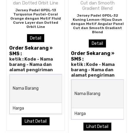
Jersey Padel GPDL-13
Turquoise Pastel–Coral
Jersey Padel GPDL-32
Orange dengan Motif Fluid
Kuning Lemon–Hijau Daun
Curve Layer dan Dotted
dengan Motif Angular Panel
Orbit Line
Cut dan Smooth Gradient
Blend
Detail
Detail
Order Sekarang »
Order Sekarang »
SMS :
SMS :
ketik : Kode - Nama
barang - Nama dan
ketik : Kode - Nama
alamat pengiriman
barang - Nama dan
alamat pengiriman
Jersey Padel GPDL-13
Turquoise Pastel–Coral Ora
Nama Barang
dengan Motif Fluid Curve La
Nama Barang
dan Dotted Orbit Line
Harga
Rp (Hubungi CS)
Harga
Lihat Detail
Lihat Detail