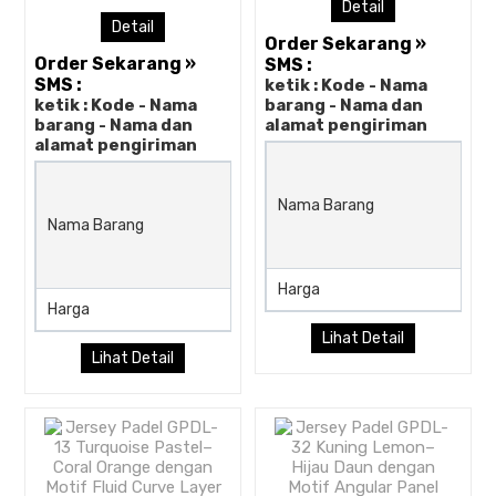
Detail
Detail
Order Sekarang »
Order Sekarang »
SMS :
SMS :
ketik : Kode - Nama
ketik : Kode - Nama
barang - Nama dan
barang - Nama dan
alamat pengiriman
alamat pengiriman
Jersey Padel GPDL-29 Kuni
Cerah–Turquoise Aqua–Mer
Nama Barang
Nama Barang
Coral dengan Motif Diagonal
Speed Fade dan Layered
Motion Stripe
Harga
Harga
Rp (Hubungi CS)
Lihat Detail
Lihat Detail