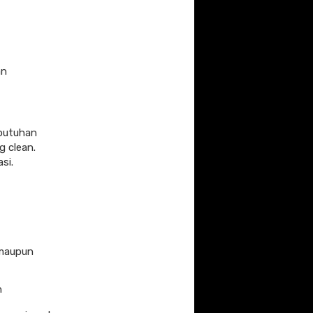
an
ebutuhan
g clean.
si.
 maupun
n