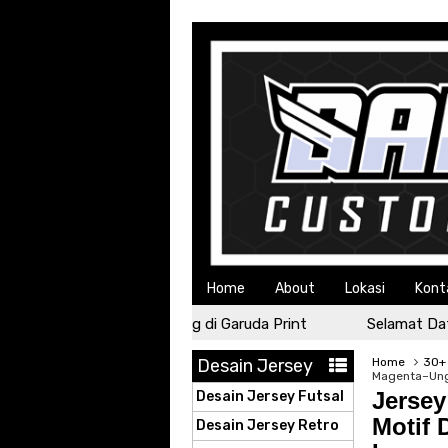
Home
About
Lokasi
Kont
Selamat Datang di Garuda Print
Selamat Datang
Desain Jersey
Home
30+ 
Magenta–Ungu
Jerse
Desain Jersey Futsal
Motif 
Desain Jersey Retro