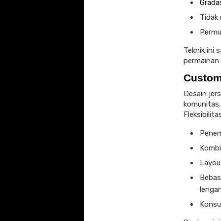
Grada
Tidak 
Permu
Teknik ini
permainan 
Custom
Desain jer
komunitas,
Fleksibilit
Penem
Kombin
Layou
Bebas
lenga
Konsu