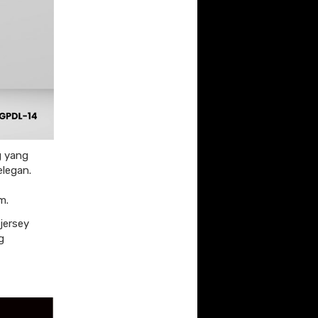
g yang
elegan.
m.
jersey
g