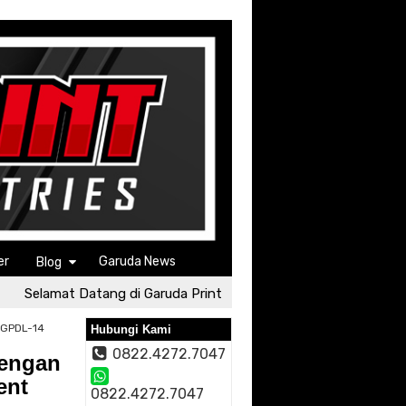
er
Garuda News
Blog
Selamat Datang di Garuda Print
Selamat Datang di Garud
 GPDL-14
Hubungi Kami
0822.4272.7047
dengan
ent
0822.4272.7047