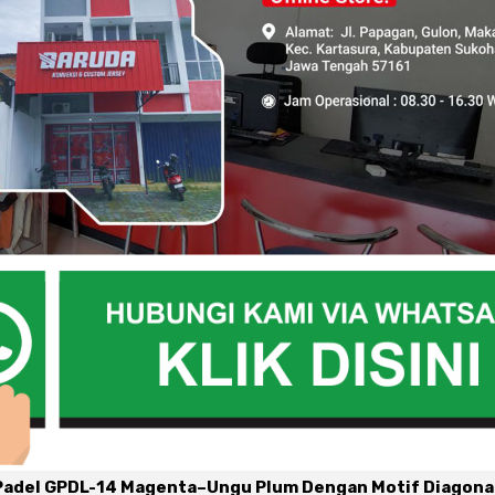
Padel GPDL-14 Magenta–Ungu Plum Dengan Motif Diagona