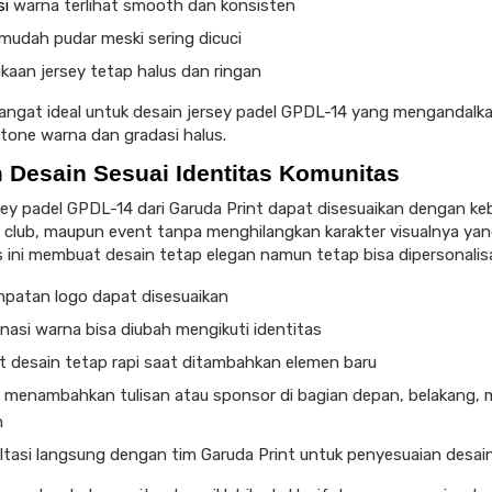
si
warna terlihat smooth dan konsisten
mudah pudar meski sering dicuci
kaan jersey tetap halus dan ringan
 sangat ideal untuk desain jersey padel GPDL-14 yang mengandalk
tone warna dan gradasi halus.
 Desain Sesuai Identitas Komunitas
sey padel GPDL-14 dari Garuda Print dapat disesuaikan dengan k
 club, maupun event tanpa menghilangkan karakter visualnya yan
as ini membuat desain tetap elegan namun tetap bisa dipersonalisa
patan logo dapat disesuaikan
asi warna bisa diubah mengikuti identitas
t desain tetap rapi saat ditambahkan elemen baru
 menambahkan tulisan atau sponsor di bagian depan, belakang,
n
ltasi langsung dengan tim Garuda Print untuk penyesuaian desai