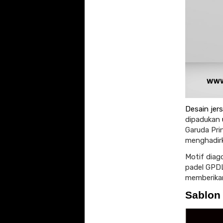
Desain jer
dipadukan
Garuda Pri
menghadirk
Motif diag
padel GPDL
memberikan
Sablon 