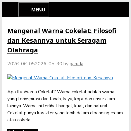
Skip
MENU
to
content
Mengenal Warna Cokelat: Filosofi
dan Kesannya untuk Seragam
Olahraga
2026-06-05
2026-05-30
by
garuda
Apa Itu Warna Cokelat? Warna cokelat adalah warna
yang terinspirasi dari tanah, kayu, kopi, dan unsur alam
lainnya. Warna ini terlihat hangat, kuat, dan natural.
Cokelat punya karakter yang lebih dalam dibanding cream
atau cokelat …